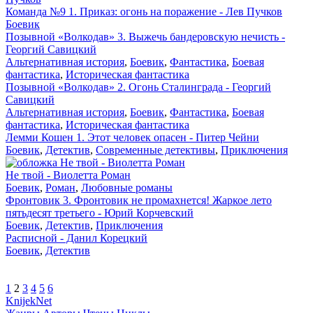
Команда №9 1. Приказ: огонь на поражение - Лев Пучков
Боевик
Позывной «Волкодав» 3. Выжечь бандеровскую нечисть -
Георгий Савицкий
Альтернативная история
,
Боевик
,
Фантастика
,
Боевая
фантастика
,
Историческая фантастика
Позывной «Волкодав» 2. Огонь Сталинграда - Георгий
Савицкий
Альтернативная история
,
Боевик
,
Фантастика
,
Боевая
фантастика
,
Историческая фантастика
Лемми Кошен 1. Этот человек опасен - Питер Чейни
Боевик
,
Детектив
,
Современные детективы
,
Приключения
Не твой - Виолетта Роман
Боевик
,
Роман
,
Любовные романы
Фронтовик 3. Фронтовик не промахнется! Жаркое лето
пятьдесят третьего - Юрий Корчевский
Боевик
,
Детектив
,
Приключения
Расписной - Данил Корецкий
Боевик
,
Детектив
1
2
3
4
5
6
Knijek
Net