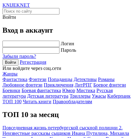
KNIJEK
NET
Войти
Вход в аккаунт
Логин
Пароль
Забыли пароль?
Регистрация
Войти
Или войдите через соц.сети
Жанры
Фантастика
Фэнтези
Попаданцы
Детективы
Романы
Любовное фэнтези
Приключения
ЛитРПГ
Боевое фэнтези
Боевики
Боевая фантастика
Юмор
Мистика
Русская
литература
Детская литература
Триллеры
Ужасы
Киберпанк
ТОП 100
Читать книги
Правообладателям
ТОП 10 за месяц
Повседневная жизнь петербургской сыскной полиции 2.
Неизвестные рассказы сыщиков Ивана Путилина, Михаила