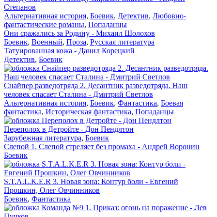
Степанов
Альтернативная история
,
Боевик
,
Детектив
,
Любовно-
фантастические романы
,
Попаданцы
Они сражались за Родину - Михаил Шолохов
Боевик
,
Военный
,
Проза
,
Русская литература
Татуированная кожа - Данил Корецкий
Детектив
,
Боевик
Снайпер разведотряда 2. Десантник разведотряда. Наш
человек спасает Сталина - Дмитрий Светлов
Альтернативная история
,
Боевик
,
Фантастика
,
Боевая
фантастика
,
Историческая фантастика
,
Попаданцы
Переполох в Детройте - Дон Пендлтон
Зарубежная литература
,
Боевик
Слепой 1. Слепой стреляет без промаха - Андрей Воронин
Боевик
S.T.A.L.K.E.R 3. Новая зона: Контур боли - Евгений
Прошкин, Олег Овчинников
Боевик
,
Фантастика