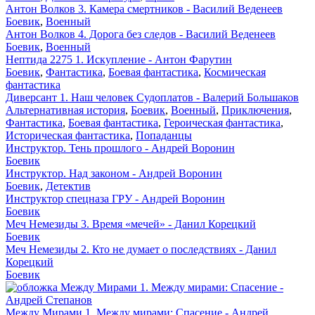
Антон Волков 3. Камера смертников - Василий Веденеев
Боевик
,
Военный
Антон Волков 4. Дорога без следов - Василий Веденеев
Боевик
,
Военный
Нептида 2275 1. Искупление - Антон Фарутин
Боевик
,
Фантастика
,
Боевая фантастика
,
Космическая
фантастика
Диверсант 1. Наш человек Судоплатов - Валерий Большаков
Альтернативная история
,
Боевик
,
Военный
,
Приключения
,
Фантастика
,
Боевая фантастика
,
Героическая фантастика
,
Историческая фантастика
,
Попаданцы
Инструктор. Тень прошлого - Андрей Воронин
Боевик
Инструктор. Над законом - Андрей Воронин
Боевик
,
Детектив
Инструктор спецназа ГРУ - Андрей Воронин
Боевик
Меч Немезиды 3. Время «мечей» - Данил Корецкий
Боевик
Меч Немезиды 2. Кто не думает о последствиях - Данил
Корецкий
Боевик
Между Мирами 1. Между мирами: Спасение - Андрей