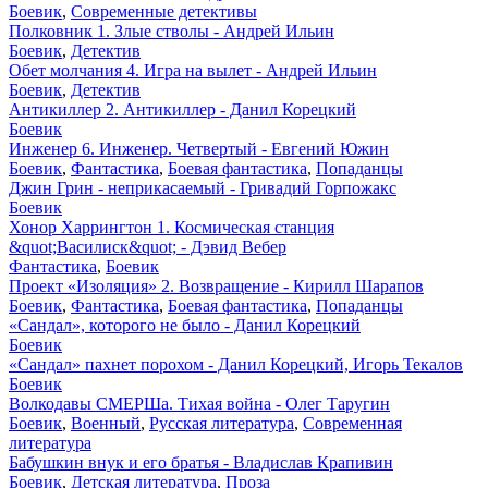
Боевик
,
Современные детективы
Полковник 1. Злые стволы - Андрей Ильин
Боевик
,
Детектив
Обет молчания 4. Игра на вылет - Андрей Ильин
Боевик
,
Детектив
Антикиллер 2. Антикиллер - Данил Корецкий
Боевик
Инженер 6. Инженер. Четвертый - Евгений Южин
Боевик
,
Фантастика
,
Боевая фантастика
,
Попаданцы
Джин Грин - неприкасаемый - Гривадий Горпожакс
Боевик
Хонор Харрингтон 1. Космическая станция
&quot;Василиск&quot; - Дэвид Вебер
Фантастика
,
Боевик
Проект «Изоляция» 2. Возвращение - Кирилл Шарапов
Боевик
,
Фантастика
,
Боевая фантастика
,
Попаданцы
«Сандал», которого не было - Данил Корецкий
Боевик
«Сандал» пахнет порохом - Данил Корецкий, Игорь Текалов
Боевик
Волкодавы СМЕРШа. Тихая война - Олег Таругин
Боевик
,
Военный
,
Русская литература
,
Современная
литература
Бабушкин внук и его братья - Владислав Крапивин
Боевик
,
Детская литература
,
Проза