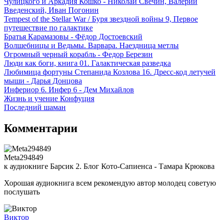
Чулицкого и Аркадия Кошко - Николай Свечин, Валерий
Введенский, Иван Погонин
Tempest of the Stellar War / Буря звездной войны 9, Первое
путешествие по галактике
Братья Карамазовы - Фёдор Достоевский
Волшебницы и Ведьмы. Варвара. Наездница метлы
Огромный черный корабль - Федор Березин
Люди как боги, книга 01. Галактическая разведка
Любимица фортуны Степанида Козлова 16. Дресс-код летучей
мыши - Дарья Донцова
Инфериор 6. Инфер 6 - Дем Михайлов
Жизнь и учение Конфуция
Последний шаман
Комментарии
Meta294849
к аудиокниге Барсик 2. Блог Кото-Сапиенса - Тамара Крюкова
Хорошая аудиокнига всем рекомендую автор молодец советую
послушать
Виктор