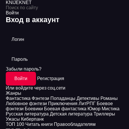
KNIJEK
NET
Войти
Вход в аккаунт
Логин
Пароль
Забыли пароль?
Войти
Регистрация
Или войдите через соц.сети
Жанры
Фантастика
Фэнтези
Попаданцы
Детективы
Романы
Любовное фэнтези
Приключения
ЛитРПГ
Боевое
фэнтези
Боевики
Боевая фантастика
Юмор
Мистика
Русская литература
Детская литература
Триллеры
Ужасы
Киберпанк
ТОП 100
Читать книги
Правообладателям