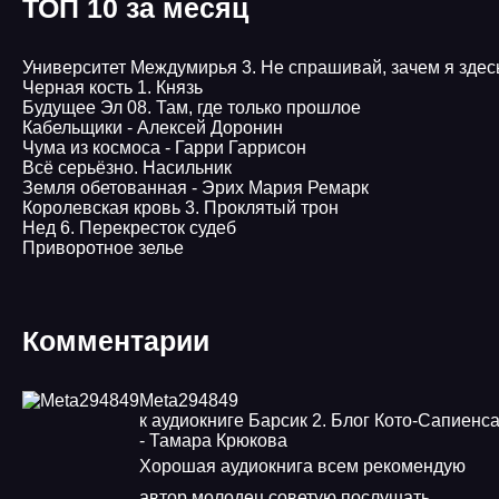
ТОП 10 за месяц
Университет Междумирья 3. Не спрашивай, зачем я здес
Черная кость 1. Князь
Будущее Эл 08. Там, где только прошлое
Кабельщики - Алексей Доронин
Чума из космоса - Гарри Гаррисон
Всё серьёзно. Насильник
Земля обетованная - Эрих Мария Ремарк
Королевская кровь 3. Проклятый трон
Нед 6. Перекресток судеб
Приворотное зелье
Комментарии
Meta294849
к аудиокниге Барсик 2. Блог Кото-Сапиенс
- Тамара Крюкова
Хорошая аудиокнига всем рекомендую
автор молодец советую послушать