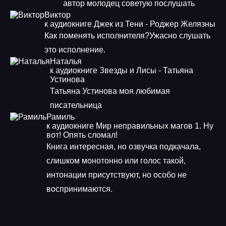
автор молодец советую послушать
Виктор
к аудиокниге Джек из Тени - Роджер Желязны
Как поменять исполнителя?Ужасно слушать
это исполнение.
Наталья
к аудиокниге Звезды и Лисы - Татьяна
Устинова
Татьяна Устинова моя любимая
писательница
Рамиль
к аудиокниге Мир неправильных магов 1. Ну
вот! Опять сломал!
Книга интересная, но озвучка подкачала,
слишком монотонно или голос такой,
интонации присутствуют, но особо не
воспринимаются.