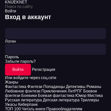
KNIJEK
NET
Войти
Вход в аккаунт
Логин
Пароль
Забыли пароль?
Войти
Регистрация
Или войдите через соц.сети
Жанры
Фантастика
Фэнтези
Попаданцы
Детективы
Романы
Любовное фэнтези
Приключения
ЛитРПГ
Боевое
фэнтези
Боевики
Боевая фантастика
Юмор
Мистика
Русская литература
Детская литература
Триллеры
Ужасы
Киберпанк
ТОП 100
Читать книги
Правообладателям