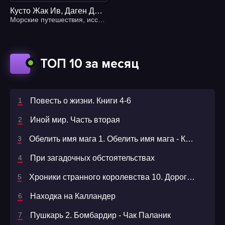
Кусто Жак Ив, Даген Джеймс, Дюма Фредерик - В мире безмолвия
Морские путешествия
,
исследования
ТОП 10 за месяц
Повесть о жизни. Книги 4-6
Иной мир. Часть вторая
Обелить имя мага 1. Обелить имя мага - Константин Назимов
При загадочных обстоятельствах
Хроники странного королевства 10. Дороги и сны - Оксана Панкеева
Находка на Калландер
Пушкарь 2. Бомбардир - Чак Паланик