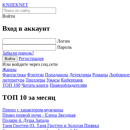
KNIJEK
NET
Войти
Вход в аккаунт
Логин
Пароль
Забыли пароль?
Регистрация
Войти
Или войдите через соц.сети
Жанры
Фантастика
Фэнтези
Попаданцы
Детективы
Романы
Любовное
литература
Триллеры
Ужасы
Киберпанк
ТОП 100
Читать книги
Правообладателям
ТОП 10 за месяц
Принц с характером мужчины
Право первой ночи - Елена Звездная
Полари 4. Душа Запада
Таня Гроттер 03. Таня Гроттер и Золотая Пиявка