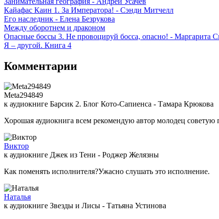
Занимательная география - Андрей Усачев
Кайафас Каин 1. За Императора! - Сэнди Митчелл
Его наследник - Елена Безрукова
Между оборотнем и драконом
Опасные боссы 3. Не провоцируй босса, опасно! - Маргарита С
Я – другой. Книга 4
Комментарии
Meta294849
к аудиокниге Барсик 2. Блог Кото-Сапиенса - Тамара Крюкова
Хорошая аудиокнига всем рекомендую автор молодец советую 
Виктор
к аудиокниге Джек из Тени - Роджер Желязны
Как поменять исполнителя?Ужасно слушать это исполнение.
Наталья
к аудиокниге Звезды и Лисы - Татьяна Устинова