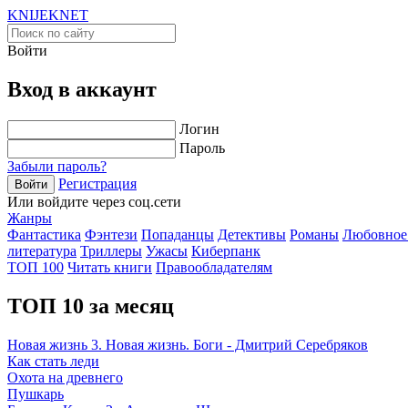
KNIJEK
NET
Войти
Вход в аккаунт
Логин
Пароль
Забыли пароль?
Регистрация
Войти
Или войдите через соц.сети
Жанры
Фантастика
Фэнтези
Попаданцы
Детективы
Романы
Любовное
литература
Триллеры
Ужасы
Киберпанк
ТОП 100
Читать книги
Правообладателям
ТОП 10 за месяц
Новая жизнь 3. Новая жизнь. Боги - Дмитрий Серебряков
Как стать леди
Охота на древнего
Пушкарь