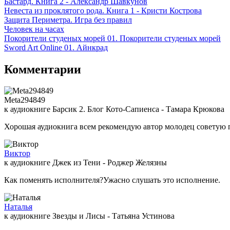
Бастард. Книга 2 - Александр Шавкунов
Невеста из проклятого рода. Книга 1 - Кристи Кострова
Защита Периметра. Игра без правил
Человек на часах
Покорители студеных морей 01. Покорители студеных морей
Sword Art Online 01. Айнкрад
Комментарии
Meta294849
к аудиокниге Барсик 2. Блог Кото-Сапиенса - Тамара Крюкова
Хорошая аудиокнига всем рекомендую автор молодец советую 
Виктор
к аудиокниге Джек из Тени - Роджер Желязны
Как поменять исполнителя?Ужасно слушать это исполнение.
Наталья
к аудиокниге Звезды и Лисы - Татьяна Устинова