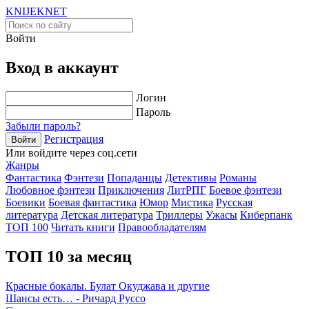
KNIJEK
NET
Войти
Вход в аккаунт
Логин
Пароль
Забыли пароль?
Регистрация
Войти
Или войдите через соц.сети
Жанры
Фантастика
Фэнтези
Попаданцы
Детективы
Романы
Любовное фэнтези
Приключения
ЛитРПГ
Боевое фэнтези
Боевики
Боевая фантастика
Юмор
Мистика
Русская
литература
Детская литература
Триллеры
Ужасы
Киберпанк
ТОП 100
Читать книги
Правообладателям
ТОП 10 за месяц
Красные бокалы. Булат Окуджава и другие
Шансы есть… - Ричард Руссо