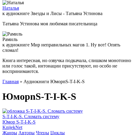
Наталья
к аудиокниге Звезды и Лисы - Татьяна Устинова
Татьяна Устинова моя любимая писательница
Рамиль
к аудиокниге Мир неправильных магов 1. Ну вот! Опять
сломал!
Книга интересная, но озвучка подкачала, слишком монотонно
или голос такой, интонации присутствуют, но особо не
воспринимаются.
Главная
» Аудиокниги ЮморnS-T-I-K-S
ЮморnS-T-I-K-S
S-T-I-K-S. Сломать систему
Юмор S-T-I-K-S
Knijek
Net
Жанры
Авторы
Чтецы
Циклы