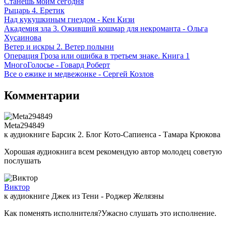
Станешь моим сегодня
Рыцарь 4. Еретик
Над кукушкиным гнездом - Кен Кизи
Академия зла 3. Оживший кошмар для некроманта - Ольга
Хусаинова
Ветер и искры 2. Ветер полыни
Операция Гроза или ошибка в третьем знаке. Книга 1
МногоГолосье - Говард Роберт
Все о ежике и медвежонке - Сергей Козлов
Комментарии
Meta294849
к аудиокниге Барсик 2. Блог Кото-Сапиенса - Тамара Крюкова
Хорошая аудиокнига всем рекомендую автор молодец советую
послушать
Виктор
к аудиокниге Джек из Тени - Роджер Желязны
Как поменять исполнителя?Ужасно слушать это исполнение.