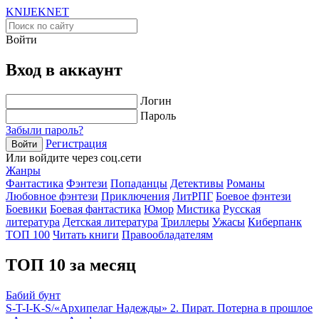
KNIJEK
NET
Войти
Вход в аккаунт
Логин
Пароль
Забыли пароль?
Регистрация
Войти
Или войдите через соц.сети
Жанры
Фантастика
Фэнтези
Попаданцы
Детективы
Романы
Любовное фэнтези
Приключения
ЛитРПГ
Боевое фэнтези
Боевики
Боевая фантастика
Юмор
Мистика
Русская
литература
Детская литература
Триллеры
Ужасы
Киберпанк
ТОП 100
Читать книги
Правообладателям
ТОП 10 за месяц
Бабий бунт
S-T-I-K-S/«Архипелаг Надежды» 2. Пират. Потерна в прошлое