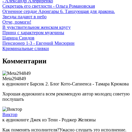
- Александр Алефиренко
Секретарь его светлости - Ольга Романовская
Огненное сердце Аронгары 6. Танцующая для дракона.
Звезды падают в небо
Отче, помоги!
В чувствительном женском кругу
Принц с характером мужчины
Царица Синдов
Пенсионер 1-3 - Евгений Мисюрин
Криминальные сливки
Комментарии
Meta294849
к аудиокниге Барсик 2. Блог Кото-Сапиенса - Тамара Крюкова
Хорошая аудиокнига всем рекомендую автор молодец советую
послушать
Виктор
к аудиокниге Джек из Тени - Роджер Желязны
Как поменять исполнителя?Ужасно слушать это исполнение.