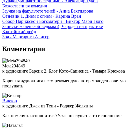
Дураки умирают последними - Александр Гуков
Божественная комедия
Заучка на факультете теней - Анна Бахтиярова
Огневик 1. Днем с огнем - Карина Вран
Собор Парижской Богоматери - Виктор Мари Гюго
Записки маленькой ведьмы 4, Чародеи на практике
Балтийский рейд
Зоя - Маргарита Алигер
Комментарии
Meta294849
к аудиокниге Барсик 2. Блог Кото-Сапиенса - Тамара Крюкова
Хорошая аудиокнига всем рекомендую автор молодец советую
послушать
Виктор
к аудиокниге Джек из Тени - Роджер Желязны
Как поменять исполнителя?Ужасно слушать это исполнение.