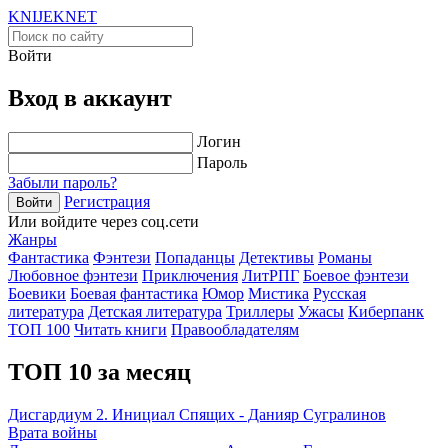
KNIJEK
NET
Войти
Вход в аккаунт
Логин
Пароль
Забыли пароль?
Регистрация
Войти
Или войдите через соц.сети
Жанры
Фантастика
Фэнтези
Попаданцы
Детективы
Романы
Любовное фэнтези
Приключения
ЛитРПГ
Боевое фэнтези
Боевики
Боевая фантастика
Юмор
Мистика
Русская
литература
Детская литература
Триллеры
Ужасы
Киберпанк
ТОП 100
Читать книги
Правообладателям
ТОП 10 за месяц
Дисгардиум 2. Инициал Спящих - Данияр Сугралинов
Врата войны