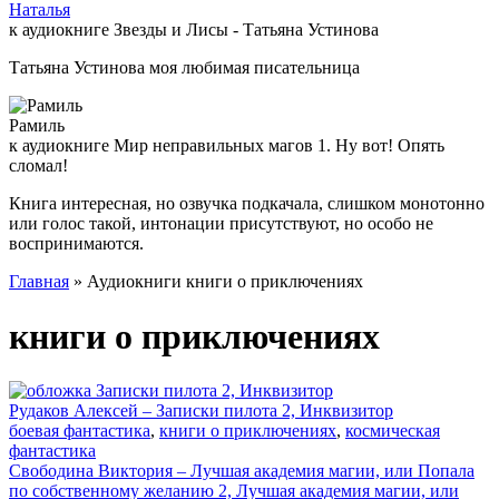
Наталья
к аудиокниге Звезды и Лисы - Татьяна Устинова
Татьяна Устинова моя любимая писательница
Рамиль
к аудиокниге Мир неправильных магов 1. Ну вот! Опять
сломал!
Книга интересная, но озвучка подкачала, слишком монотонно
или голос такой, интонации присутствуют, но особо не
воспринимаются.
Главная
» Аудиокниги книги о приключениях
книги о приключениях
Рудаков Алексей – Записки пилота 2, Инквизитор
боевая фантастика
,
книги о приключениях
,
космическая
фантастика
Свободина Виктория – Лучшая академия магии, или Попала
по собственному желанию 2, Лучшая академия магии, или