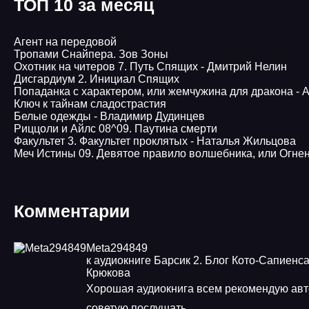
ТОП 10 за месяц
Агент на передовой
Тропами Снайпера. Зов Зоны
Охотник на читеров 7. Путь Спящих - Дмитрий Нелин
Дисгардиум 2. Инициал Спящих
Попаданка с характером, или жемчужина для дракона -
Ключ к тайнам сладострастия
Белые одежды - Владимир Дудинцев
Pиццоли и Айлс 08^09. Паутина смерти
Факультет 3. Факультет проклятых - Наталья Жильцова
Меч Истины 09. Девятое правило волшебника, или Огне
Комментарии
Meta294849
к аудиокниге Барсик 2. Блог Кото-Сапиенса
Крюкова
Хорошая аудиокнига всем рекомендую ав
советую послушать