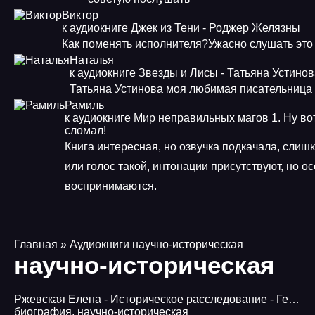
Виктор
к аудиокниге Джек из Тени - Роджер Желязны
Как поменять исполнителя?Ужасно слушать это
Наталья
к аудиокниге Звезды и Лисы - Татьяна Устино
Татьяна Устинова моя любимая писательница
Рамиль
к аудиокниге Мир неправильных магов 1. Ну во
сломал!
Книга интересная, но озвучка подкачала, слиш
или голос такой, интонации присутствуют, но о
воспринимаются.
Главная
» Аудиокниги научно-историческая
научно-историческая
Ржевская Елена - Историческое расследование - Геббельс. Портрет на фоне дневника
биография
,
научно-историческая