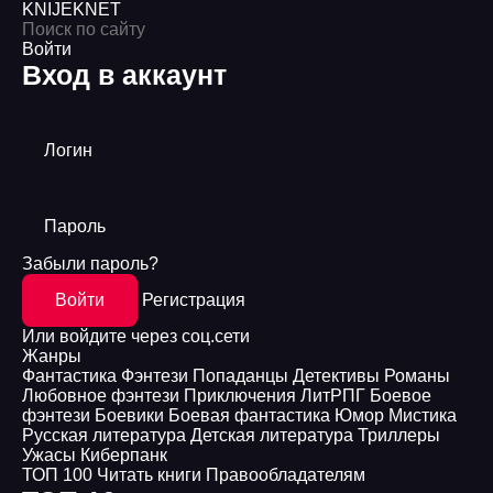
KNIJEK
NET
Войти
Вход в аккаунт
Логин
Пароль
Забыли пароль?
Войти
Регистрация
Или войдите через соц.сети
Жанры
Фантастика
Фэнтези
Попаданцы
Детективы
Романы
Любовное фэнтези
Приключения
ЛитРПГ
Боевое
фэнтези
Боевики
Боевая фантастика
Юмор
Мистика
Русская литература
Детская литература
Триллеры
Ужасы
Киберпанк
ТОП 100
Читать книги
Правообладателям