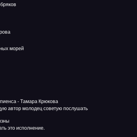
ебряков
трова
еных морей
апиенса - Тамара Крюкова
ую автор молодец советую послушать
язны
ть это исполнение.