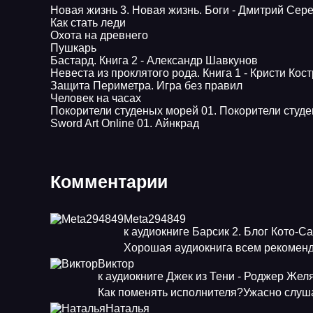
Новая жизнь 3. Новая жизнь. Боги - Дмитрий Сер
Как стать леди
Охота на древнего
Пушкарь
Бастард. Книга 2 - Александр Шавкунов
Невеста из проклятого рода. Книга 1 - Кристи Кос
Защита Периметра. Игра без правил
Человек на часах
Покорители студеных морей 01. Покорители студ
Sword Art Online 01. Айнкрад
Комментарии
Meta294849
к аудиокниге Барсик 2. Блог Кото-С
Хорошая аудиокнига всем рекоменд
Виктор
к аудиокниге Джек из Тени - Роджер Жел
Как поменять исполнителя?Ужасно слуша
Наталья