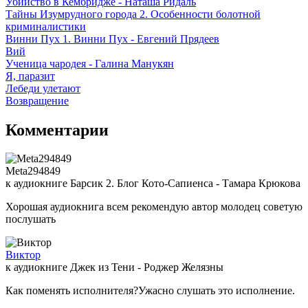
Убийство в Кембридже - Наташа Ридаль
Тайны Изумрудного города 2. Особенности болотной
криминалистики
Винни Пух 1. Винни Пух - Евгений Прядеев
Вий
Ученица чародея - Галина Манукян
Я, паразит
Лебеди улетают
Возвращение
Комментарии
Meta294849
к аудиокниге Барсик 2. Блог Кото-Сапиенса - Тамара Крюкова
Хорошая аудиокнига всем рекомендую автор молодец советую
послушать
Виктор
к аудиокниге Джек из Тени - Роджер Желязны
Как поменять исполнителя?Ужасно слушать это исполнение.