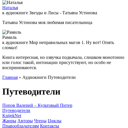
Наталья
к аудиокниге Звезды и Лисы - Татьяна Устинова
Татьяна Устинова моя любимая писательница
Рамиль
к аудиокниге Мир неправильных магов 1. Ну вот! Опять
сломал!
Книга интересная, но озвучка подкачала, слишком монотонно
или голос такой, интонации присутствуют, но особо не
воспринимаются.
Главная
» Аудиокниги Путеводители
Путеводители
Попов Валерий – Культовый Питер
Путеводители
Knijek
Net
Жанры
Авторы
Чтецы
Циклы
Правообладателям
Контакты