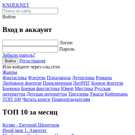
KNIJEK
NET
Войти
Вход в аккаунт
Логин
Пароль
Забыли пароль?
Регистрация
Войти
Или войдите через соц.сети
Жанры
Фантастика
Фэнтези
Попаданцы
Детективы
Романы
Любовное фэнтези
Приключения
ЛитРПГ
Боевое фэнтези
Боевики
Боевая фантастика
Юмор
Мистика
Русская
литература
Детская литература
Триллеры
Ужасы
Киберпанк
ТОП 100
Читать книги
Правообладателям
ТОП 10 за месяц
Колян - Евгений Щепетнов
Иной мир 1. Аментес