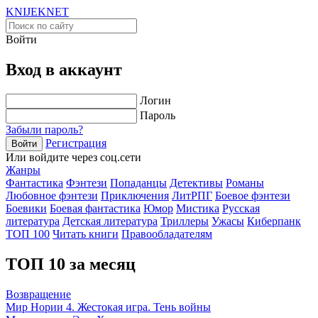
KNIJEK
NET
Войти
Вход в аккаунт
Логин
Пароль
Забыли пароль?
Регистрация
Войти
Или войдите через соц.сети
Жанры
Фантастика
Фэнтези
Попаданцы
Детективы
Романы
Любовное фэнтези
Приключения
ЛитРПГ
Боевое фэнтези
Боевики
Боевая фантастика
Юмор
Мистика
Русская
литература
Детская литература
Триллеры
Ужасы
Киберпанк
ТОП 100
Читать книги
Правообладателям
ТОП 10 за месяц
Возвращение
Мир Нории 4. Жестокая игра. Тень войны