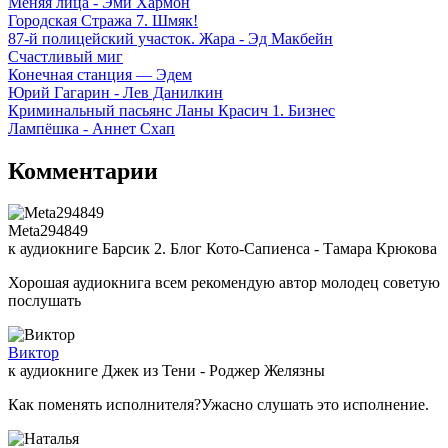
Меняя лица - Эми Хармон
Городская Стража 7. Шмяк!
87-й полицейский участок. Жара - Эд Макбейн
Счастливый миг
Конечная станция — Эдем
Юрий Гагарин - Лев Данилкин
Криминальный пасьянс Ланы Красич 1. Бизнес
Лампёшка - Аннет Схап
Комментарии
Meta294849
к аудиокниге Барсик 2. Блог Кото-Сапиенса - Тамара Крюкова
Хорошая аудиокнига всем рекомендую автор молодец советую
послушать
Виктор
к аудиокниге Джек из Тени - Роджер Желязны
Как поменять исполнителя?Ужасно слушать это исполнение.