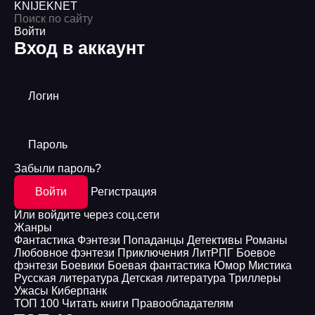
KNIJEK
NET
Войти
Вход в аккаунт
Логин
Пароль
Забыли пароль?
Войти
Регистрация
Или войдите через соц.сети
Жанры
Фантастика
Фэнтези
Попаданцы
Детективы
Романы
Любовное фэнтези
Приключения
ЛитРПГ
Боевое
фэнтези
Боевики
Боевая фантастика
Юмор
Мистика
Русская литература
Детская литература
Триллеры
Ужасы
Киберпанк
ТОП 100
Читать книги
Правообладателям