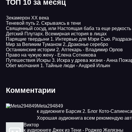
ТОП 10 за месяц
Зекамерон XX века
Теневой путь 2. Скрываясь в тени
Священный сосуд, или Настоящая баба та еще редкость
Детский Плутарх. Всемирная история в лицах
Парящие твердыни 1. Интервью для Мэри Сью. Раздраз
Мир за Великим Туманом 2, Драконье серебро
Останкинские истории 2. Аптекарь - Владимир Орлов
Право на чужую жену - Елена Сотникова
Путешествия Искры 3. Искра у древа жизни - Анна Пожа
Обет молчания 1. Тайные люди - Андрей Ильин
Комментарии
Meta294849
к аудиокниге Барсик 2. Блог Кото-Сапиенс
Хорошая аудиокнига всем рекомендую авт
Виктор
к аудиокниге Джек из Тени - Роджер Желязны