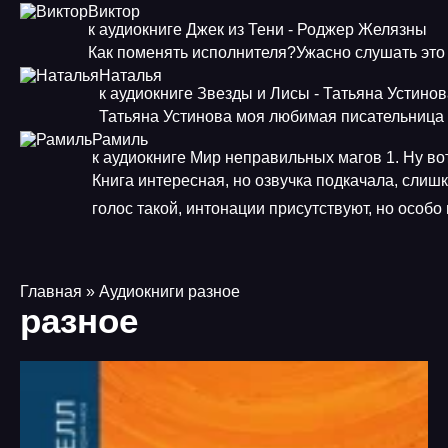
Виктор
к аудиокниге Джек из Тени - Роджер Желязны
Как поменять исполнителя?Ужасно слушать это
Наталья
к аудиокниге Звезды и Лисы - Татьяна Устино
Татьяна Устинова моя любимая писательница
Рамиль
к аудиокниге Мир неправильных магов 1. Ну во
Книга интересная, но озвучка подкачала, слиш
голос такой, интонации присутствуют, но особ
Главная
» Аудиокниги разное
разное