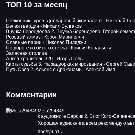
ТОП 10 за месяц
Полковник Гуров. Долларовый эквивалент - Николай Ле
Белая гвардия - Михаил Булгаков
Внучка берендеева 2. Внучка берендеева. Второй семес
Розовый алмаз - Кэрол Маринелли
Славные парни - Николас Пиледжи
По дороге из битого стекла - Крисия Ковальски
Запасная столица
Ангел-хранитель 320 - Игорь Поль
Карты судьбы 3. На задворках мироздания - Сергей Сав
Путь Орла 2. Альянс с Драконами - Алексей Имп
Комментарии
Meta294849
к аудиокниге Барсик 2. Блог Кото-Сапиенс
Хорошая аудиокнига всем рекомендую авт
послушать