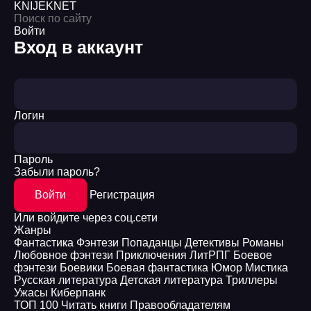
KNIJEK
NET
Войти
Вход в аккаунт
Логин
Пароль
Забыли пароль?
Войти
Регистрация
Или войдите через соц.сети
Жанры
Фантастика
Фэнтези
Попаданцы
Детективы
Романы
Любовное фэнтези
Приключения
ЛитРПГ
Боевое
фэнтези
Боевики
Боевая фантастика
Юмор
Мистика
Русская литература
Детская литература
Триллеры
Ужасы
Киберпанк
ТОП 100
Читать книги
Правообладателям