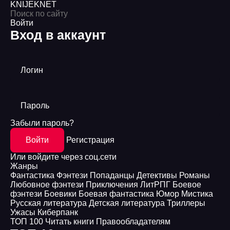
KNIJEK
NET
Войти
Вход в аккаунт
Логин
Пароль
Забыли пароль?
Войти
Регистрация
Или войдите через соц.сети
Жанры
Фантастика
Фэнтези
Попаданцы
Детективы
Романы
Любовное фэнтези
Приключения
ЛитРПГ
Боевое
фэнтези
Боевики
Боевая фантастика
Юмор
Мистика
Русская литература
Детская литература
Триллеры
Ужасы
Киберпанк
ТОП 100
Читать книги
Правообладателям