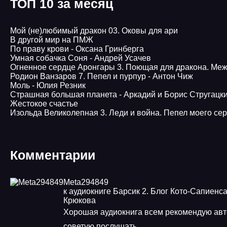
ТОП 10 за месяц
Мой (не)любимый дракон 03. Оковы для ари
В другой мир на ПМЖ
По праву крови - Оксана Гринберга
Умная собачка Соня - Андрей Усачев
Огненное сердце Аронгары 3. Поющая для дракона. Меж
Родион Ванзаров 7. Пепел и пурпур - Антон Чиж
Моль - Юлия Резник
Страшная большая планета - Аркадий и Борис Стругацк
Жестокое счастье
Изольда Великолепная 3. Леди и война. Пепел моего се
Комментарии
Meta294849
к аудиокниге Барсик 2. Блог Кото-Сапиенса
Крюкова
Хорошая аудиокнига всем рекомендую ав
советую послушать