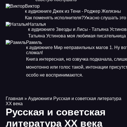
Виктор
к аудиокниге Джек из Тени - Роджер Желязны
Как поменять исполнителя?Ужасно слушать это
Наталья
к аудиокниге Звезды и Лисы - Татьяна Устино
Татьяна Устинова моя любимая писательница
Рамиль
к аудиокниге Мир неправильных магов 1. Ну во
сломал!
Книга интересная, но озвучка подкачала, слиш
монотонно или голос такой, интонации присутст
особо не воспринимаются.
Главная
» Аудиокниги Русская и советская литература
XX века
Русская и советская
литература XX века