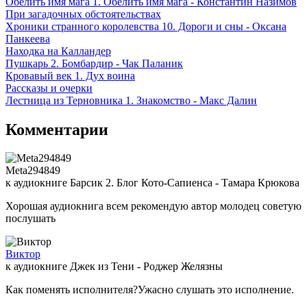
Обелить имя мага 1. Обелить имя мага - Константин Назимов
При загадочных обстоятельствах
Хроники странного королевства 10. Дороги и сны - Оксана
Панкеева
Находка на Калландер
Пушкарь 2. Бомбардир - Чак Паланик
Кровавый век 1. Дух воина
Рассказы и очерки
Лестница из Терновника 1. Знакомство - Макс Далин
Комментарии
Meta294849
к аудиокниге Барсик 2. Блог Кото-Сапиенса - Тамара Крюкова
Хорошая аудиокнига всем рекомендую автор молодец советую
послушать
Виктор
к аудиокниге Джек из Тени - Роджер Желязны
Как поменять исполнителя?Ужасно слушать это исполнение.