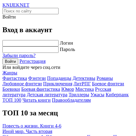
KNIJEK
NET
Войти
Вход в аккаунт
Логин
Пароль
Забыли пароль?
Регистрация
Войти
Или войдите через соц.сети
Жанры
Фантастика
Фэнтези
Попаданцы
Детективы
Романы
Любовное фэнтези
Приключения
ЛитРПГ
Боевое фэнтези
Боевики
Боевая фантастика
Юмор
Мистика
Русская
литература
Детская литература
Триллеры
Ужасы
Киберпанк
ТОП 100
Читать книги
Правообладателям
ТОП 10 за месяц
Повесть о жизни. Книги 4-6
Иной мир. Часть вторая