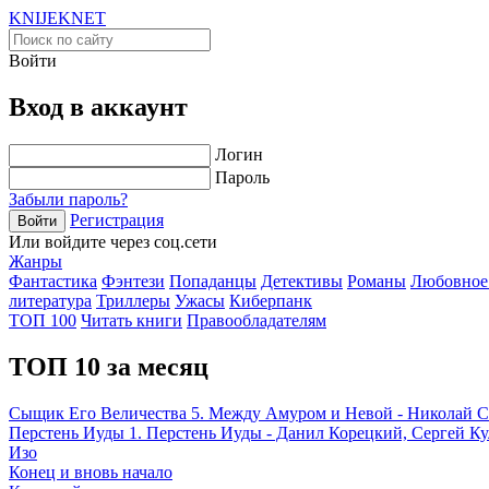
KNIJEK
NET
Войти
Вход в аккаунт
Логин
Пароль
Забыли пароль?
Регистрация
Войти
Или войдите через соц.сети
Жанры
Фантастика
Фэнтези
Попаданцы
Детективы
Романы
Любовное
литература
Триллеры
Ужасы
Киберпанк
ТОП 100
Читать книги
Правообладателям
ТОП 10 за месяц
Сыщик Его Величества 5. Между Амуром и Невой - Николай 
Перстень Иуды 1. Перстень Иуды - Данил Корецкий, Сергей К
Изо
Конец и вновь начало