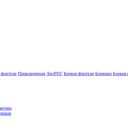
 фэнтези
Приключения
ЛитРПГ
Боевое фэнтези
Боевики
Боевая 
Свечин
уликов