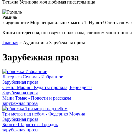
Татьяна Устинова моя любимая писательница
Рамиль
к аудиокниге Мир неправильных магов 1. Ну вот! Опять слома
Книга интересная, но озвучка подкачала, слишком монотонно 
Главная
» Аудиокниги Зарубежная проза
Зарубежная проза
Лагерлеф Сельма - Избранное
Зарубежная проза
Семпл Мария - Куда ты пропала, Бернадетт?
Зарубежная проза
Манн Томас - Повести и рассказы
зарубежная проза
Три метра над небом - Федерико Моччиа
Зарубежная проза
Бронте Шарлотта - Городок
зарубежная проза