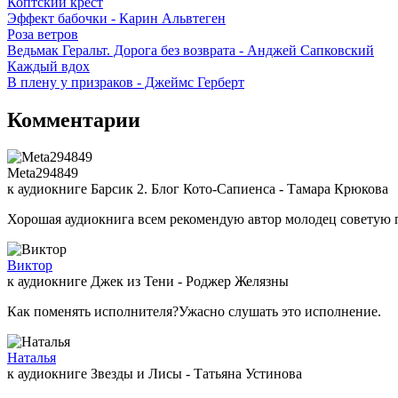
Коптский крест
Эффект бабочки - Карин Альвтеген
Роза ветров
Ведьмак Геральт. Дорога без возврата - Анджей Сапковский
Каждый вдох
В плену у призраков - Джеймс Герберт
Комментарии
Meta294849
к аудиокниге Барсик 2. Блог Кото-Сапиенса - Тамара Крюкова
Хорошая аудиокнига всем рекомендую автор молодец советую 
Виктор
к аудиокниге Джек из Тени - Роджер Желязны
Как поменять исполнителя?Ужасно слушать это исполнение.
Наталья
к аудиокниге Звезды и Лисы - Татьяна Устинова