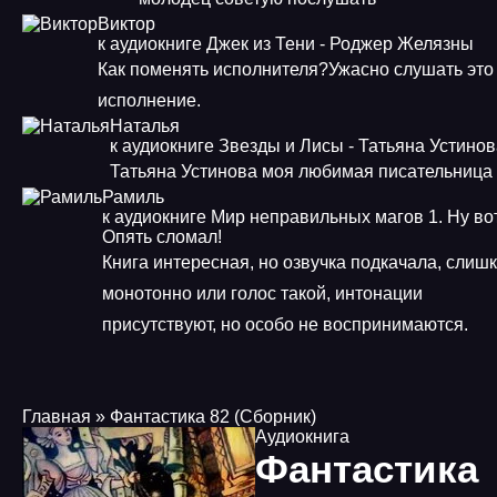
Виктор
к аудиокниге Джек из Тени - Роджер Желязны
Как поменять исполнителя?Ужасно слушать это
исполнение.
Наталья
к аудиокниге Звезды и Лисы - Татьяна Устино
Татьяна Устинова моя любимая писательница
Рамиль
к аудиокниге Мир неправильных магов 1. Ну во
Опять сломал!
Книга интересная, но озвучка подкачала, слиш
монотонно или голос такой, интонации
присутствуют, но особо не воспринимаются.
Главная
» Фантастика 82 (Сборник)
Аудиокнига
Фантастика