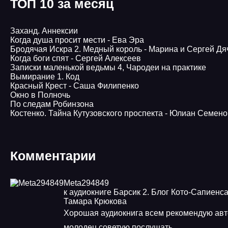
ТОП 10 за месяц
Заханд. Аннексии
Когда душа просит мести - Ева Эра
Бродячая Искра 2. Медный король - Марина и Сергей Дя
Когда боги спят - Сергей Алексеев
Записки маленькой ведьмы 4, Чародеи на практике
Вымирание 1. Код
Красный Крест - Саша Филипенко
Окно в Полночь
По следам Робинзона
Костенко. Тайна Кутузовского проспекта - Юлиан Семено
Комментарии
Meta294849
к аудиокниге Барсик 2. Блог Кото-Сапиенса
Тамара Крюкова
Хорошая аудиокнига всем рекомендую авт
молодец советую послушать