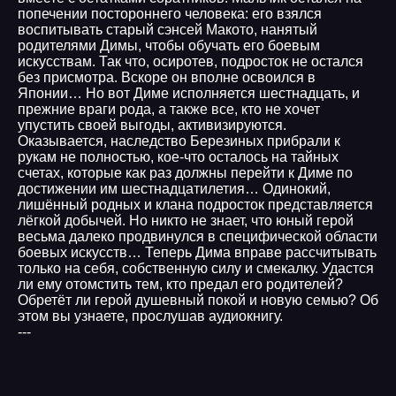
попечении постороннего человека: его взялся
воспитывать старый сэнсей Макото, нанятый
родителями Димы, чтобы обучать его боевым
искусствам. Так что, осиротев, подросток не остался
без присмотра. Вскоре он вполне освоился в
Японии… Но вот Диме исполняется шестнадцать, и
прежние враги рода, а также все, кто не хочет
упустить своей выгоды, активизируются.
Оказывается, наследство Березиных прибрали к
рукам не полностью, кое-что осталось на тайных
счетах, которые как раз должны перейти к Диме по
достижении им шестнадцатилетия… Одинокий,
лишённый родных и клана подросток представляется
лёгкой добычей. Но никто не знает, что юный герой
весьма далеко продвинулся в специфической области
боевых искусств… Теперь Дима вправе рассчитывать
только на себя, собственную силу и смекалку. Удастся
ли ему отомстить тем, кто предал его родителей?
Обретёт ли герой душевный покой и новую семью? Об
этом вы узнаете, прослушав аудиокнигу.
---