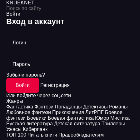
KNIJEK
NET
Войти
Вход в аккаунт
Логин
Пароль
Забыли пароль?
Войти
Регистрация
Или войдите через соц.сети
Жанры
Фантастика
Фэнтези
Попаданцы
Детективы
Романы
Любовное фэнтези
Приключения
ЛитРПГ
Боевое
фэнтези
Боевики
Боевая фантастика
Юмор
Мистика
Русская литература
Детская литература
Триллеры
Ужасы
Киберпанк
ТОП 100
Читать книги
Правообладателям