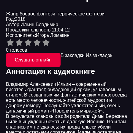
Жанр:
боевое фэнтези
,
героическое фэнтези
Год:
2018
Автор:
Ильин Владимир
Продолжительность:
11:04:12
Исполнитель:
Игорь Ломакин
0 голосов
В закладки
Из закладок
Слушать онлайн
Аннотация к аудиокниге
Владимир Алексеевич Ильин – современный
писатель-фантаст, обладающий ярким, узнаваемым
стилем. В созданных им фантастических мирах всегда
есть место человечности, житейской мудрости и
доброму юмору. Послушайте увлекательный, очень
динамичный роман «Повелитель миражей».
В результате клановых войн родители Димы Березина
были вынуждены бежать в далёкую Японию. Но и там
спастись им не удалось: их предательски убили
вместе с остатками соратников. Мальчик остался на