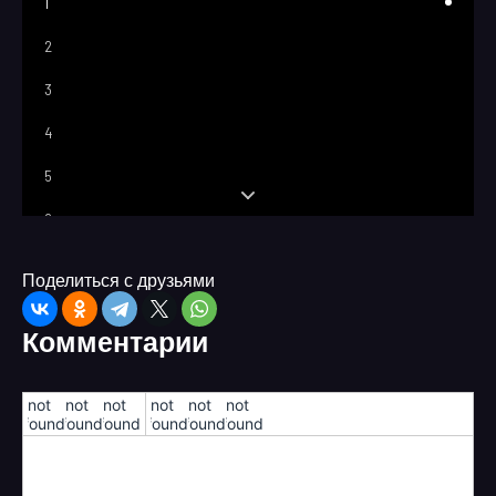
1
2
3
4
5
6
7
Поделиться с друзьями
8
Комментарии
9
10
!not
!not
!not
!not
!not
!not
found!
found!
found!
found!
found!
found!
11
12