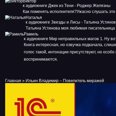
Виктор
к аудиокниге Джек из Тени - Роджер Желязны
Как поменять исполнителя?Ужасно слушать это
Наталья
к аудиокниге Звезды и Лисы - Татьяна Устино
Татьяна Устинова моя любимая писательница
Рамиль
к аудиокниге Мир неправильных магов 1. Ну во
Книга интересная, но озвучка подкачала, слиш
голос такой, интонации присутствуют, но особо
воспринимаются.
Главная
» Ильин Владимир – Повелитель миражей