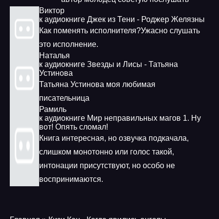
Виктор
к аудиокниге Джек из Тени - Роджер Желязны
Как поменять исполнителя?Ужасно слушать
это исполнение.
Наталья
к аудиокниге Звезды и Лисы - Татьяна
Устинова
Татьяна Устинова моя любимая
писательница
Рамиль
к аудиокниге Мир неправильных магов 1. Ну
вот! Опять сломал!
Книга интересная, но озвучка подкачала,
слишком монотонно или голос такой,
интонации присутствуют, но особо не
воспринимаются.