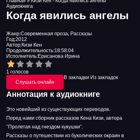
Главная
» Кизи Кен - Когда явились ангелы
Аудиокнига
Когда явились ангелы
Жанр:
Современная проза
,
Рассказы
Год:
2012
Автор:
Кизи Кен
Продолжительность:
18:58:04
Исполнитель:
Ерисанова Ирина
1 голосов
В закладки
Из закладок
Слушать онлайн
Аннотация к аудиокниге
Это новейший из существующих переводов.
Перед нами сборник рассказов Кена Кизи, автора
"Пролетая над гнездом кукушки".
Рассказы о путешествии из буколических окраин в