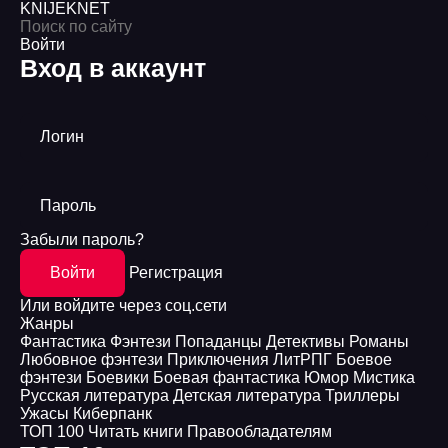
KNIJEK
NET
Войти
Вход в аккаунт
Логин
Пароль
Забыли пароль?
Войти
Регистрация
Или войдите через соц.сети
Жанры
Фантастика
Фэнтези
Попаданцы
Детективы
Романы
Любовное фэнтези
Приключения
ЛитРПГ
Боевое
фэнтези
Боевики
Боевая фантастика
Юмор
Мистика
Русская литература
Детская литература
Триллеры
Ужасы
Киберпанк
ТОП 100
Читать книги
Правообладателям