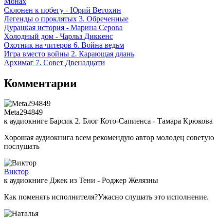
Монах
Склонен к побегу - Юрий Ветохин
Легенды о проклятых 3. Обреченные
Дурацкая история - Марина Серова
Холодный дом - Чарльз Диккенс
Охотник на читеров 6. Война ведьм
Игра вместо войны 2. Карающая длань
Архимаг 7. Совет Двенадцати
Комментарии
Meta294849
к аудиокниге Барсик 2. Блог Кото-Сапиенса - Тамара Крюкова
Хорошая аудиокнига всем рекомендую автор молодец советую
послушать
Виктор
к аудиокниге Джек из Тени - Роджер Желязны
Как поменять исполнителя?Ужасно слушать это исполнение.