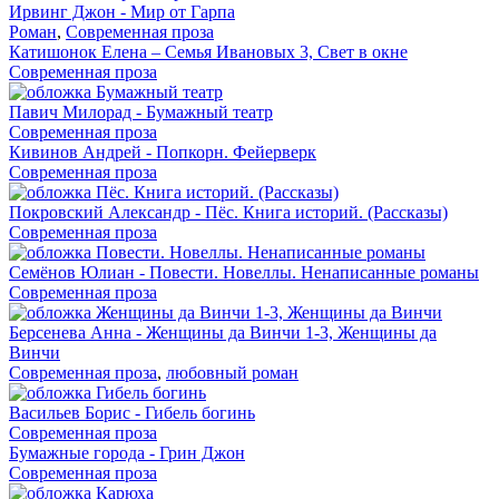
Ирвинг Джон - Мир от Гарпа
Роман
,
Современная проза
Катишонок Елена – Семья Ивановых 3, Свет в окне
Современная проза
Павич Милорад - Бумажный театр
Современная проза
Кивинов Андрей - Попкорн. Фейерверк
Современная проза
Покровский Александр - Пёс. Книга историй. (Рассказы)
Современная проза
Семёнов Юлиан - Повести. Новеллы. Ненаписанные романы
Современная проза
Берсенева Анна - Женщины да Винчи 1-3, Женщины да
Винчи
Современная проза
,
любовный роман
Васильев Борис - Гибель богинь
Современная проза
Бумажные города - Грин Джон
Современная проза