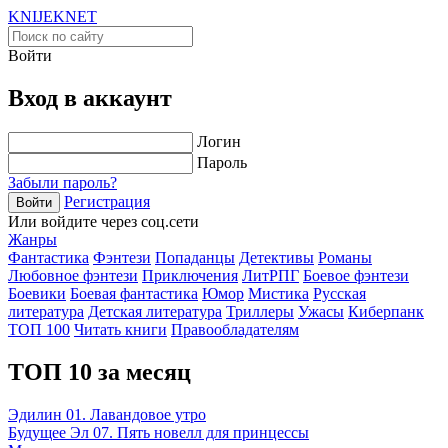
KNIJEK
NET
Войти
Вход в аккаунт
Логин
Пароль
Забыли пароль?
Регистрация
Войти
Или войдите через соц.сети
Жанры
Фантастика
Фэнтези
Попаданцы
Детективы
Романы
Любовное фэнтези
Приключения
ЛитРПГ
Боевое фэнтези
Боевики
Боевая фантастика
Юмор
Мистика
Русская
литература
Детская литература
Триллеры
Ужасы
Киберпанк
ТОП 100
Читать книги
Правообладателям
ТОП 10 за месяц
Эдилин 01. Лавандовое утро
Будущее Эл 07. Пять новелл для принцессы