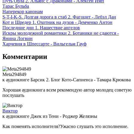
Путь Орла 2. Альянс с Драконами - Алексей Имп
Тарас Бульба
Наперекор канонам
S-T-I-K-S. Долгая дорога в стаб 2. Фагоцит - Лебэл Дан
Кот и Шредер 1. Охотник на духов - Демченко Антон
Последние дни 1. Нашествие ангелов
Искры молодежной романтики 2. Ботаники не сдаются -
Янина Логвин
Харчевня в Шпессарте - Вильгельм Гауф
Комментарии
Meta294849
к аудиокниге Барсик 2. Блог Кото-Сапиенса - Тамара Крюкова
Хорошая аудиокнига всем рекомендую автор молодец советую
послушать
Виктор
к аудиокниге Джек из Тени - Роджер Желязны
Как поменять исполнителя?Ужасно слушать это исполнение.