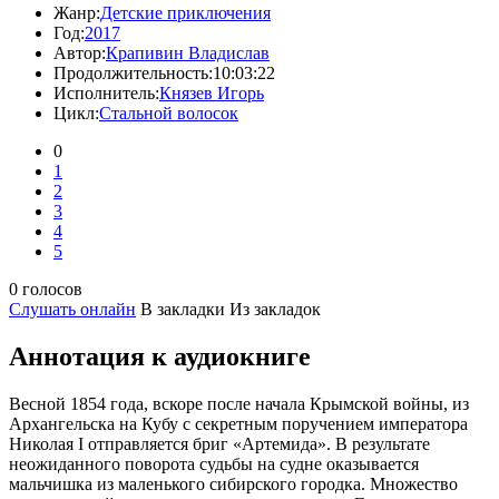
Жанр:
Детские приключения
Год:
2017
Автор:
Крапивин Владислав
Продолжительность:
10:03:22
Исполнитель:
Князев Игорь
Цикл:
Стальной волосок
0
1
2
3
4
5
0 голосов
Слушать онлайн
В закладки
Из закладок
Аннотация к аудиокниге
Весной 1854 года, вскоре после начала Крымской войны, из
Архангельска на Кубу с секретным поручением императора
Николая I отправляется бриг «Артемида». В результате
неожиданного поворота судьбы на судне оказывается
мальчишка из маленького сибирского городка. Множество