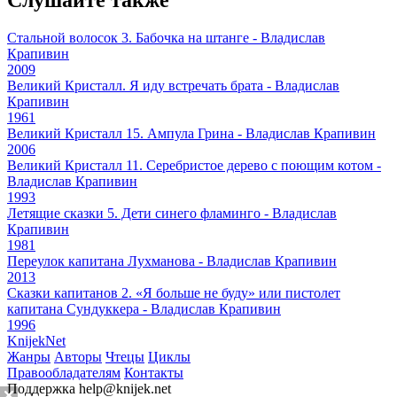
Стальной волосок 3. Бабочка на штанге - Владислав
Крапивин
2009
Великий Кристалл. Я иду встречать брата - Владислав
Крапивин
1961
Великий Кристалл 15. Ампула Грина - Владислав Крапивин
2006
Великий Кристалл 11. Серебристое дерево с поющим котом -
Владислав Крапивин
1993
Летящие сказки 5. Дети синего фламинго - Владислав
Крапивин
1981
Переулок капитана Лухманова - Владислав Крапивин
2013
Сказки капитанов 2. «Я больше не буду» или пистолет
капитана Сундуккера - Владислав Крапивин
1996
Knijek
Net
Жанры
Авторы
Чтецы
Циклы
Правообладателям
Контакты
Поддержка
help@knijek.net