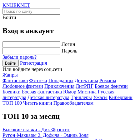
KNIJEK
NET
Войти
Вход в аккаунт
Логин
Пароль
Забыли пароль?
Регистрация
Войти
Или войдите через соц.сети
Жанры
Фантастика
Фэнтези
Попаданцы
Детективы
Романы
Любовное фэнтези
Приключения
ЛитРПГ
Боевое фэнтези
Боевики
Боевая фантастика
Юмор
Мистика
Русская
литература
Детская литература
Триллеры
Ужасы
Киберпанк
ТОП 100
Читать книги
Правообладателям
ТОП 10 за месяц
Высокие ставки - Дик Фрэнсис
Ругон-Маккары 2. Добыча - Эмиль Золя