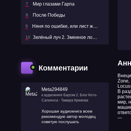
Мир глазами Гарпа
После Победы
Няня по ошибке, или лист желаний - Наталья Мамлеева
Зелёный луч 2. Змеиное логово - Кайл Иторр
Анн
Комментарии
Внеци
Zone,
Locus
Meta294849
В раз
к аудиокниге Барсик 2. Блог Кото-
расте
Сапиенса - Тамара Крюкова
мир, 
машин
Хорошая аудиокнига всем
ответс
рекомендую автор молодец
---
советую послушать