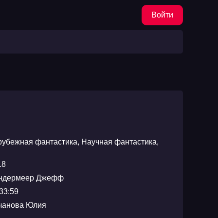
Войти
рубежная фантастика
,
Научная фантастика
,
18
ндермеер Джефф
33:59
чанова Юлия