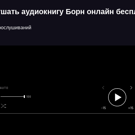
шать аудиокнигу Борн онлайн беспл
рослушиваний
AUTO
100
-15
+15