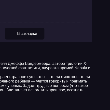
В закладки
теля Джеффа Вандермеера, автора трилогии X-
ологической фантастики, лауреата премий Nebula и
ает странное существо — то ли животное, то ли
рянного ребенка — учится говорить и понимать
ами ученых. Задает трудные вопросы (что такое
ин. Заставляет вспомнить прошлое, осознать