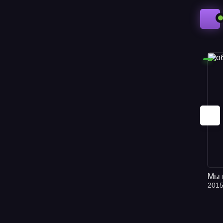
25
26
27
28
29
30
31
32
33
Мы 
34
201
35
36