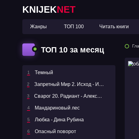
KNIJEK
NET
Жанры
ТОП 100
Читать книги
Гл
ТОП 10 за месяц
Темный
Запретный Мир 2. Исход - Игорь Власов
Сварог 20. Радиант - Александр Бушков
Мандариновый лес
Любка - Дина Рубина
Опасный поворот