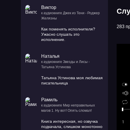
Виктор
Слу
к аудиокниге Джек из Тени - Роджер
Желязны
283 п
Как поменять исполнителя?
Ужасно слушать это
исполнение.
Наталья
к аудиокниге Звезды и Лисы -
Татьяна Устинова
Татьяна Устинова моя любимая
писательница
Рамиль
к аудиокниге Мир неправильных
магов 1. Ну вот! Опять сломал!
Книга интересная, но озвучка
1
подкачала, слишком монотонно