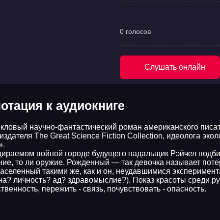
0 голосов
Слушать онлайн
отация к аудиокниге
кловый научно-фантастический роман американского писа
 издателя The Great Science Fiction Collection, идеолога эк
».
дираемом войной городе будущего падальщик Рэйчел подбир
ние, то ли оружие. Рожденный — так девочка называет поте
населенный такими же, как и он, неудавшимися эксперимент
а? личность? ад? здравомыслие?). Показ красоты среди ру
твенность, пережить - связь, почувствовать - опасность.