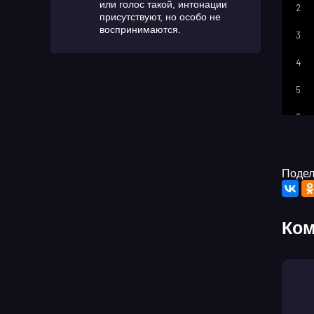
или голос такой, интонации
2
присутствуют, но особо не
воспринимаются.
3
4
5
6
7
8
Подел
9
Ком
10
11
12
13