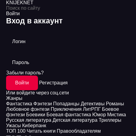
KNIJEK
NET
Войти
Вход в аккаунт
Логин
Пароль
Забыли пароль?
Войти
Регистрация
Или войдите через соц.сети
Жанры
Фантастика
Фэнтези
Попаданцы
Детективы
Романы
Любовное фэнтези
Приключения
ЛитРПГ
Боевое
фэнтези
Боевики
Боевая фантастика
Юмор
Мистика
Русская литература
Детская литература
Триллеры
Ужасы
Киберпанк
ТОП 100
Читать книги
Правообладателям