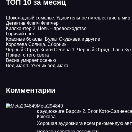
ТОП 10 за месяц
Шоколадный сомелье. Удивительное путешествие в мир
Детектив Флетч Флетчер
Киллхантер 2. Цель – превосходство
Горячий снег
Красные бокалы. Булат Окуджава и другие
Королева Солнца. Сборник
Черный Отряд: Книги Севера 1. Чёрный Отряд - Глен Кук
Привет с того света
Весна умирает осенью
Ведьмак 1. Ученик ведьмака
Комментарии
Meta294849
к аудиокниге Барсик 2. Блог Кото-Сапиенса
Крюкова
Хорошая аудиокнига всем рекомендую авт
молодец советую послушать