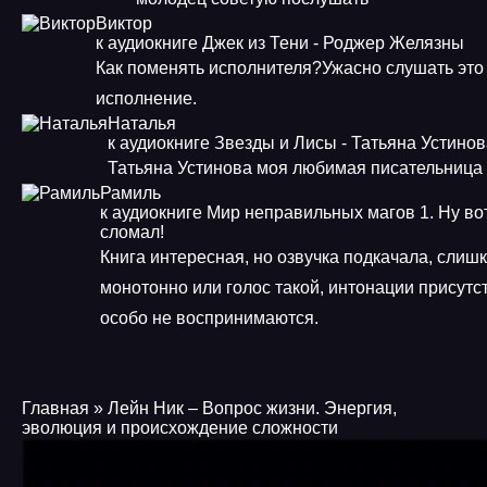
Виктор
к аудиокниге Джек из Тени - Роджер Желязны
Как поменять исполнителя?Ужасно слушать это
исполнение.
Наталья
к аудиокниге Звезды и Лисы - Татьяна Устино
Татьяна Устинова моя любимая писательница
Рамиль
к аудиокниге Мир неправильных магов 1. Ну во
сломал!
Книга интересная, но озвучка подкачала, слиш
монотонно или голос такой, интонации присутст
особо не воспринимаются.
Главная
» Лейн Ник – Вопрос жизни. Энергия,
эволюция и происхождение сложности