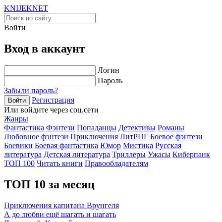
KNIJEK
NET
Войти
Вход в аккаунт
Логин
Пароль
Забыли пароль?
Регистрация
Войти
Или войдите через соц.сети
Жанры
Фантастика
Фэнтези
Попаданцы
Детективы
Романы
Любовное фэнтези
Приключения
ЛитРПГ
Боевое фэнтези
Боевики
Боевая фантастика
Юмор
Мистика
Русская
литература
Детская литература
Триллеры
Ужасы
Киберпанк
ТОП 100
Читать книги
Правообладателям
ТОП 10 за месяц
Приключения капитана Врунгеля
А до любви ещё шагать и шагать