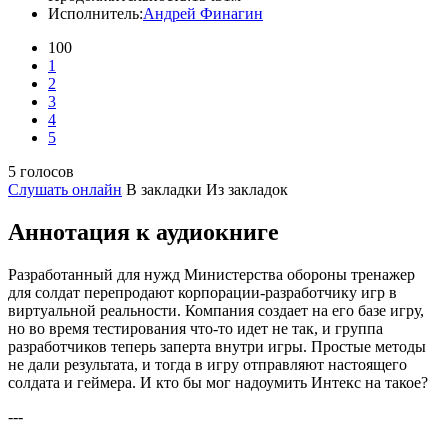
Исполнитель:
Андрей Финагин
100
1
2
3
4
5
5 голосов
Слушать онлайн
В закладки
Из закладок
Аннотация к аудиокниге
Разработанный для нужд Министерства обороны тренажер
для солдат перепродают корпорации-разработчику игр в
виртуальной реальности. Компания создает на его базе игру,
но во время тестирования что-то идет не так, и группа
разработчиков теперь заперта внутри игры. Простые методы
не дали результата, и тогда в игру отправляют настоящего
солдата и геймера. И кто бы мог надоумить Интекс на такое?
---