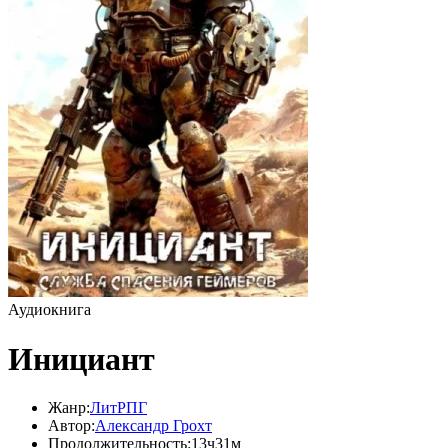
Аудиокнига
Инициант
Жанр:
ЛитРПГ
Автор:
Александр Грохт
Продолжительность:
13ч31м