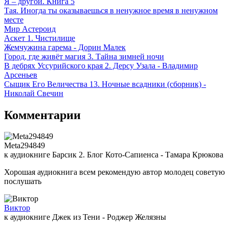
Я – другой. Книга 5
Тая. Иногда ты оказываешься в ненужное время в ненужном
месте
Мир Астероид
Аскет 1. Чистилище
Жемчужина гарема - Дорин Малек
Город, где живёт магия 3. Тайна зимней ночи
В дебрях Уссурийского края 2. Дерсу Узала - Владимир
Арсеньев
Сыщик Его Величества 13. Ночные всадники (сборник) -
Николай Свечин
Комментарии
Meta294849
к аудиокниге Барсик 2. Блог Кото-Сапиенса - Тамара Крюкова
Хорошая аудиокнига всем рекомендую автор молодец советую
послушать
Виктор
к аудиокниге Джек из Тени - Роджер Желязны