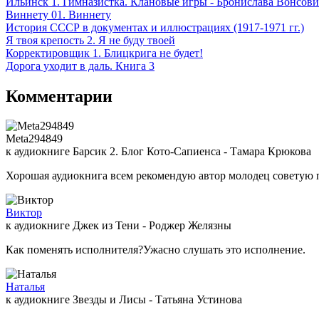
Ильинск 1. Гимназистка. Клановые игры - Бронислава Вонсов
Виннету 01. Виннету
История СССР в документах и иллюстрациях (1917-1971 гг.)
Я твоя крепость 2. Я не буду твоей
Корректировщик 1. Блицкрига не будет!
Дорога уходит в даль. Книга 3
Комментарии
Meta294849
к аудиокниге Барсик 2. Блог Кото-Сапиенса - Тамара Крюкова
Хорошая аудиокнига всем рекомендую автор молодец советую 
Виктор
к аудиокниге Джек из Тени - Роджер Желязны
Как поменять исполнителя?Ужасно слушать это исполнение.
Наталья
к аудиокниге Звезды и Лисы - Татьяна Устинова