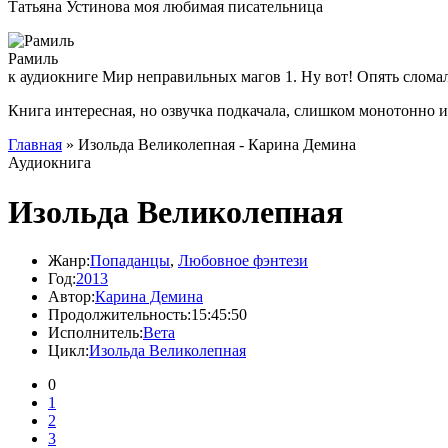
Татьяна Устинова моя любимая писательница
Рамиль
к аудиокниге Мир неправильных магов 1. Ну вот! Опять слома
Книга интересная, но озвучка подкачала, слишком монотонно 
Главная
» Изольда Великолепная - Карина Демина
Аудиокнига
Изольда Великолепная
Жанр:
Попаданцы
,
Любовное фэнтези
Год:
2013
Автор:
Карина Демина
Продолжительность:
15:45:50
Исполнитель:
Вета
Цикл:
Изольда Великолепная
0
1
2
3