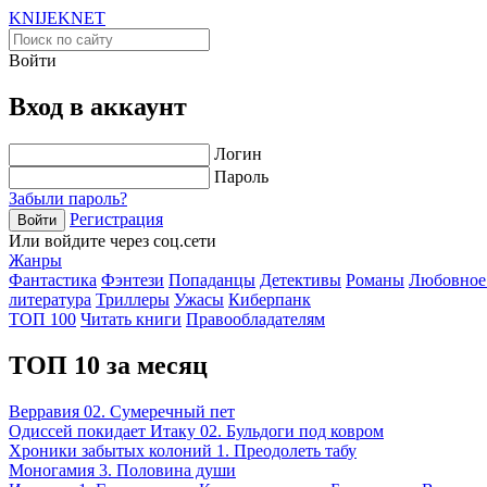
KNIJEK
NET
Войти
Вход в аккаунт
Логин
Пароль
Забыли пароль?
Регистрация
Войти
Или войдите через соц.сети
Жанры
Фантастика
Фэнтези
Попаданцы
Детективы
Романы
Любовное
литература
Триллеры
Ужасы
Киберпанк
ТОП 100
Читать книги
Правообладателям
ТОП 10 за месяц
Верравия 02. Сумеречный пет
Одиссей покидает Итаку 02. Бульдоги под ковром
Хроники забытых колоний 1. Преодолеть табу
Моногамия 3. Половина души