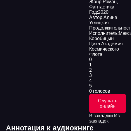
Жанр:
Роман
,
Фантастика
Год:
2020
Автор:
Алина
Углицкая
Продолжительност
Исполнитель:
Макс
Коробицын
Цикл:
Академия
Космического
Флота
0
1
2
3
4
5
0 голосов
Слушать
онлайн
В закладки
Из
закладок
Аннотация к аудиокниге