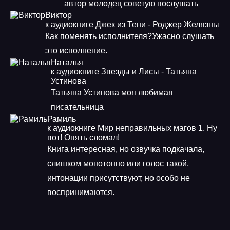
автор молодец советую послушать
Виктор
к аудиокниге Джек из Тени - Роджер Желязны
Как поменять исполнителя?Ужасно слушать
это исполнение.
Наталья
к аудиокниге Звезды и Лисы - Татьяна
Устинова
Татьяна Устинова моя любимая
писательница
Рамиль
к аудиокниге Мир неправильных магов 1. Ну
вот! Опять сломал!
Книга интересная, но озвучка подкачала,
слишком монотонно или голос такой,
интонации присутствуют, но особо не
воспринимаются.