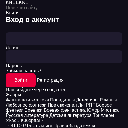
KNIJEK
NET
Войти
Вход в аккаунт
Логин
Пароль
Забыли пароль?
Войти
Регистрация
Или войдите через соц.сети
Жанры
Фантастика
Фэнтези
Попаданцы
Детективы
Романы
Любовное фэнтези
Приключения
ЛитРПГ
Боевое
фэнтези
Боевики
Боевая фантастика
Юмор
Мистика
Русская литература
Детская литература
Триллеры
Ужасы
Киберпанк
ТОП 100
Читать книги
Правообладателям