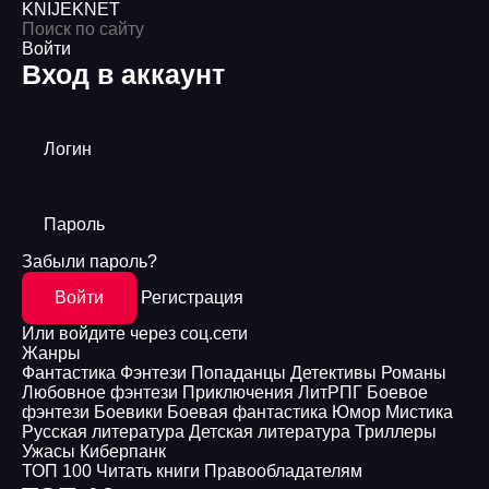
KNIJEK
NET
Войти
Вход в аккаунт
Логин
Пароль
Забыли пароль?
Войти
Регистрация
Или войдите через соц.сети
Жанры
Фантастика
Фэнтези
Попаданцы
Детективы
Романы
Любовное фэнтези
Приключения
ЛитРПГ
Боевое
фэнтези
Боевики
Боевая фантастика
Юмор
Мистика
Русская литература
Детская литература
Триллеры
Ужасы
Киберпанк
ТОП 100
Читать книги
Правообладателям