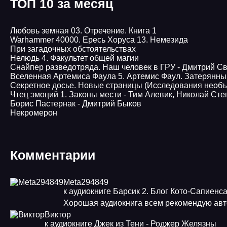
ТОП 10 за месяц
Любовь земная 03. Отречение. Книга 1
Warhammer 40000. Ересь Хоруса 13. Немезида
При загадочных обстоятельствах
Нелюдь 4. Факультет общей магии
Снайпер разведотряда. Наш человек в ГРУ - Дмитрий С
Вселенная Артемиса Фаула 5. Артемис Фаул. Затерянны
Секретное досье. Новые страницы (Исследования необъ
Чтец эмоций 1. Законы мести - Тим Алевик, Николай Ст
Борис Пастернак - Дмитрий Быков
Некромерон
Комментарии
Meta294849
к аудиокниге Барсик 2. Блог Кото-Сапиенс
Хорошая аудиокнига всем рекомендую авт
Виктор
к аудиокниге Джек из Тени - Роджер Желязны