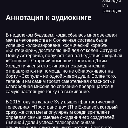
закладки
Из
закладок
Аннотация к аудиокниге
В недалеком будущем, когда сбылась многовековая
мечта человечества и Солнечная система была
успешно колонизирована, космический корабль
«Кентербери», доставляющий лед от колец Сатурна к
Поясу Астероида, получает сигнал бедствия с корабля
«Скопули». Старший помощник капитана Джим
Холден и члены его экипажа незамедлительно
отправляются на помощь, но не обнаруживают на
борту «Скопули» ни одной живой души. Более того,
теперь и им самим грозит смертельная опасность и
благородная миссия по спасению превращается в
самую настоящую гонку на выживание.
В 2015 году на канале Syfy вышел фантастический
телесериал «Пространство» (The Expanse), который
сразу же стал мегапопулярным среди зрителей и
оправдал самые смелые ожидания его создателей.
Львиной долей успеха телесериал обязан
одноименному книжному циклу, который лёг в его