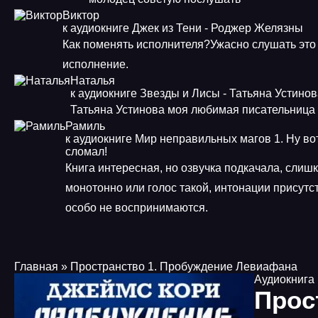
Виктор
к аудиокниге Джек из Тени - Роджер Желязны
Как поменять исполнителя?Ужасно слушать это
исполнение.
Наталья
к аудиокниге Звезды и Лисы - Татьяна Устино
Татьяна Устинова моя любимая писательница
Рамиль
к аудиокниге Мир неправильных магов 1. Ну во
сломал!
Книга интересная, но озвучка подкачала, слиш
монотонно или голос такой, интонации присутст
особо не воспринимаются.
Главная
» Пространство 1. Пробуждение Левиафана
Аудиокнига
Прос