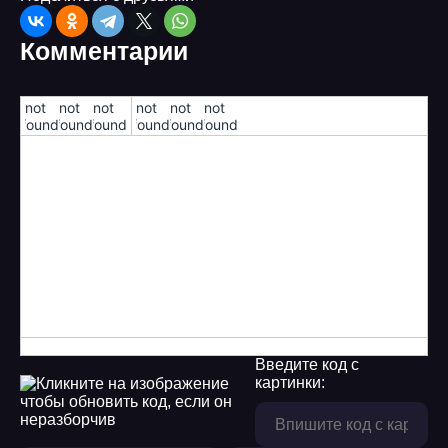
08
Комментарии
09
10
!not
!not
!not
!not
!not
!not
found!
found!
found!
found!
found!
found!
11
12
13
14
15
16
Введите код с
17
картинки:
18
19