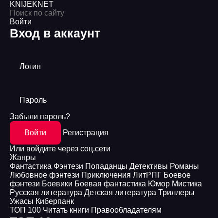
KNIJEK
NET
Войти
Вход в аккаунт
Логин
Пароль
Забыли пароль?
Войти
Регистрация
Или войдите через соц.сети
Жанры
Фантастика
Фэнтези
Попаданцы
Детективы
Романы
Любовное фэнтези
Приключения
ЛитРПГ
Боевое
фэнтези
Боевики
Боевая фантастика
Юмор
Мистика
Русская литература
Детская литература
Триллеры
Ужасы
Киберпанк
ТОП 100
Читать книги
Правообладателям