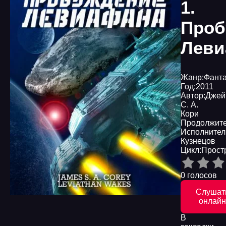
1.
Проб
Леви
Жанр:
Фанта
Год:
2011
Автор:
Джей
С. А.
Кори
Продолжите
Исполнител
Кузнецов
Цикл:
Прост
0 голосов
Слушат
онлайн
В