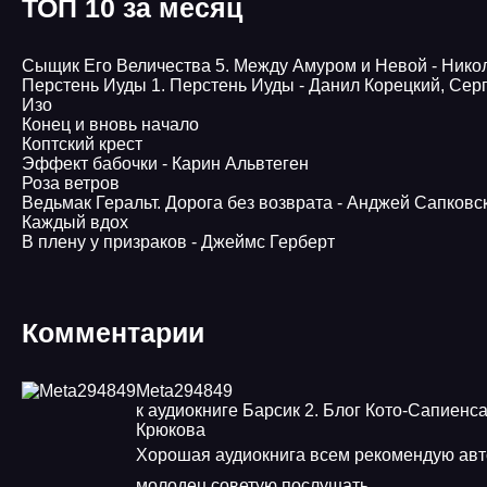
ТОП 10 за месяц
Сыщик Его Величества 5. Между Амуром и Невой - Нико
Перстень Иуды 1. Перстень Иуды - Данил Корецкий, Сер
Изо
Конец и вновь начало
Коптский крест
Эффект бабочки - Карин Альвтеген
Роза ветров
Ведьмак Геральт. Дорога без возврата - Анджей Сапковс
Каждый вдох
В плену у призраков - Джеймс Герберт
Комментарии
Meta294849
к аудиокниге Барсик 2. Блог Кото-Сапиенса
Крюкова
Хорошая аудиокнига всем рекомендую авт
молодец советую послушать