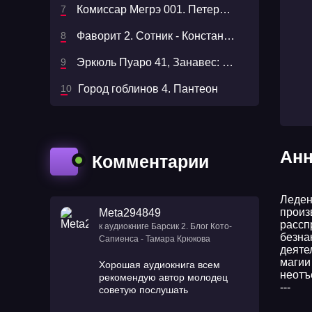
Комиссар Мегрэ 001. Петерс Латыш
Фаворит 2. Сотник - Константин Калбазов
Эркюль Пуаро 41, Занавес: Последнее дело Пуаро
Город гоблинов 4. Пантеон
Анн
Комментарии
Леден
произ
Meta294849
рассп
к аудиокниге Барсик 2. Блог Кото-
безна
Сапиенса - Тамара Крюкова
деяте
магии
Хорошая аудиокнига всем
неотъ
рекомендую автор молодец
---
советую послушать