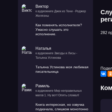
Виктор
Слу
к аудиокниге Джек из Тени - Роджер
Желязны
рег
Как поменять исполнителя?
Ужасно слушать это
282 п
исполнение.
Наталья
к аудиокниге Звезды и Лисы -
Татьяна Устинова
Татьяна Устинова моя любимая
Подел
писательница
Рамиль
Ком
к аудиокниге Мир неправильных
магов 1. Ну вот! Опять сломал!
Книга интересная, но озвучка
подкачала, слишком монотонно