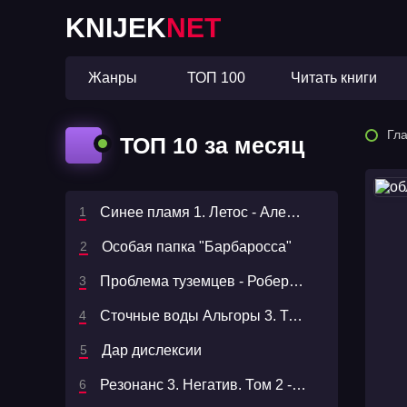
KNIJEK
NET
Жанры
ТОП 100
Читать книги
Гл
ТОП 10 за месяц
Синее пламя 1. Летос - Алексей Пехов
Особая папка "Барбаросса"
Проблема туземцев - Роберт Шекли
Сточные воды Альгоры 3. Темнодружье - Дем Михайлов
Дар дислексии
Резонанс 3. Негатив. Том 2 - Павел Корнев