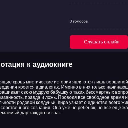
0 голосов
Слушать онлайн
отация к аудиокниге
ящие кровь мистические истории являются лишь вершиной 
ведения кроется в диалогах. Именно в них только начинаю
рашивает свою мудрую бабушку о таких бессмертных вопроса
казанность, правда и ложь. Проводя все свободное время 
льности родовой колдуньи, Кира узнает о единстве всего жи
 собственного сознания. Она уже не ребенок, но всё еще жаж
емлемый дар каждого из нас...