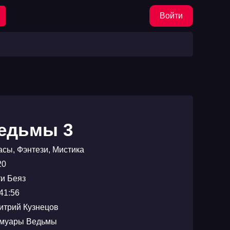
Войти
едьмы 3
асы
,
Фэнтези
,
Мистика
20
ти Беяз
41:56
итрий Кузнецов
муары Ведьмы