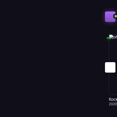
Кос
202