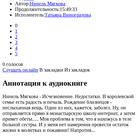
Автор:
Нинель Мягкова
Продолжительность:
15:49:33
Исполнитель:
Татьяна Виноградова
0
1
2
3
4
5
0 голосов
Слушать онлайн
В закладки
Из закладок
Аннотация к аудиокниге
Нинель Мягкова - Исчезновение. Недостатки. В королевской
семье есть радость и печаль. Рождение близнецов -
неслыханная вещь. Один из них, кажется, заболел. Ну, он
отправляется прямо в монастырскую школу-интернат, а затем
примет обеты..... Моя проблема в том, что я нахожусь в теле
больной сестры. И у меня нет намерения провести остаток
жизни в молитвах и покаянии! Напротив...