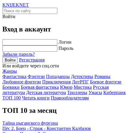
KNIJEK
NET
Войти
Вход в аккаунт
Логин
Пароль
Забыли пароль?
Регистрация
Войти
Или войдите через соц.сети
Жанры
Фантастика
Фэнтези
Попаданцы
Детективы
Романы
Любовное фэнтези
Приключения
ЛитРПГ
Боевое фэнтези
Боевики
Боевая фантастика
Юмор
Мистика
Русская
литература
Детская литература
Триллеры
Ужасы
Киберпанк
ТОП 100
Читать книги
Правообладателям
ТОП 10 за месяц
Тайна цыганского фургона
Пёс 2. Боец - Страж - Константин Калбазов