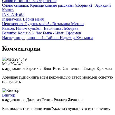
Слово и Чистота 3. Отражение
Слово сыщика. Криминальные рассказы (сборник) - Аркадий
Кошко
INSTA Фэйл
Inspiraveris. Верни меня
Непокорная. Будешь моей! - Витамина Мятная
Развод. Излом судьбы - Василина Лебедева
Великое Кольцо 3. Час Быка - Иван Ефремов
Наследница драконов 1. Тайна - Надежда Кузьмина
Комментарии
Meta294849
к аудиокниге Барсик 2. Блог Кото-Сапиенса - Тамара Крюкова
Хорошая аудиокнига всем рекомендую автор молодец советую
послушать
Виктор
к аудиокниге Джек из Тени - Роджер Желязны
Как поменять исполнителя?Ужасно слушать это исполнение.