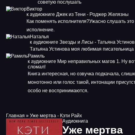
советую послушать
Виктор
к аудиокниге Джек из Тени - Роджер Желязны
Как поменять исполнителя?Ужасно слушать это
исполнение.
Наталья
к аудиокниге Звезды и Лисы - Татьяна Устино
Татьяна Устинова моя любимая писательница
Рамиль
к аудиокниге Мир неправильных магов 1. Ну во
сломал!
Книга интересная, но озвучка подкачала, слиш
монотонно или голос такой, интонации присутст
особо не воспринимаются.
Главная
» Уже мертва - Кэти Райх
Аудиокнига
Уже мертва