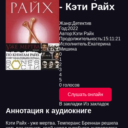
- Кэти Райх
Жанр:
Детектив
Год:
2022
Автор:
Кэти Райх
Продолжительность:
15:11:21
Исполнитель:
Екатерина
Мишина
0
1
2
3
4
5
0 голосов
Слушать онлайн
В закладки
Из закладок
Аннотация к аудиокниге
Кэти Райх - уже мертва. Темперанс Бреннан решила