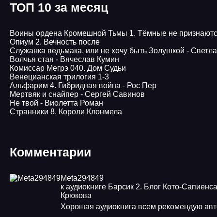
ТОП 10 за месяц
Воины ордена Кромешной Тьмы 1. Тёмные не признаютс
Опиум 2. Вечность после
Служанка ведьмака, или не хочу быть Золушкой - Светл
Волчья стая - Вячеслав Кумин
Комиссар Мегрэ 040. Дом Судьи
Венецианская трилогия 1-3
Альфарим 4. Гибридная война - Рос Пер
Мертвяк и снайпер - Сергей Савинов
Не твой - Виолетта Роман
Странники 8, Короли Клонмела
Комментарии
Meta294849
к аудиокниге Барсик 2. Блог Кото-Сапиенса
Крюкова
Хорошая аудиокнига всем рекомендую ав