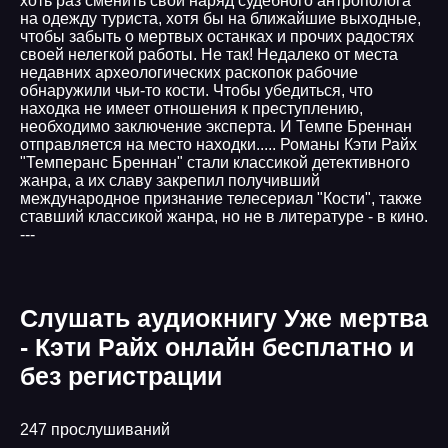
хоть раз сменить свой наряд судебного антрополога
на одежду туриста, хотя бы на ближайшие выходные,
чтобы забыть о мертвых останках и прочих радостях
своей нелегкой работы. Не так! Недалеко от места
недавних археологических раскопок рабочие
обнаружили чьи-то кости. Чтобы убедиться, что
находка не имеет отношения к преступлению,
необходимо заключение эксперта. И Темпе Бреннан
отправляется на место находки..... Романы Кэти Райх
"Темперанс Бреннан" стали классикой детективного
жанра, а их славу закрепил получивший
международное признание телесериал "Кости", также
ставший классикой жанра, но не в литературе - в кино.
---
Слушать аудиокнигу Уже мертва
- Кэти Райх онлайн бесплатно и
без регистрации
247 прослушиваний