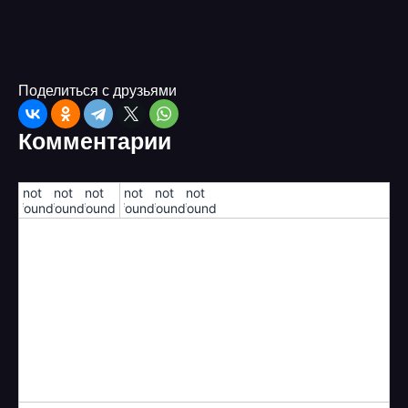
Поделиться с друзьями
Комментарии
!not
!not
!not
!not
!not
!not
found!
found!
found!
found!
found!
found!