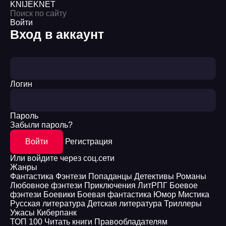
KNIJEK
NET
Войти
Вход в аккаунт
Логин
Пароль
Забыли пароль?
Войти
Регистрация
Или войдите через соц.сети
Жанры
Фантастика
Фэнтези
Попаданцы
Детективы
Романы
Любовное фэнтези
Приключения
ЛитРПГ
Боевое
фэнтези
Боевики
Боевая фантастика
Юмор
Мистика
Русская литература
Детская литература
Триллеры
Ужасы
Киберпанк
ТОП 100
Читать книги
Правообладателям