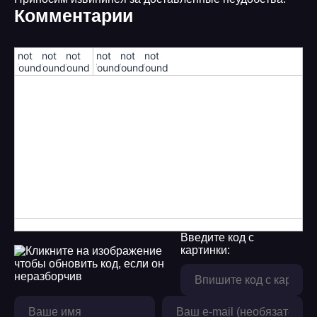
Комментарии
!not
!not
!not
!not
!not
!not
found!
found!
found!
found!
found!
found!
Введите код с
картинки: