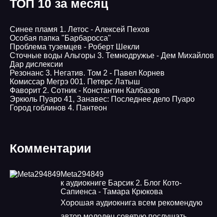
ТОП 10 за месяц
Синее пламя 1. Летос - Алексей Пехов
Особая папка "Барбаросса"
Проблема туземцев - Роберт Шекли
Сточные воды Альгоры 3. Темнодружье - Дем Михайлов
Дар дислексии
Резонанс 3. Негатив. Том 2 - Павел Корнев
Комиссар Мегрэ 001. Петерс Латыш
Фаворит 2. Сотник - Константин Калбазов
Эркюль Пуаро 41, Занавес: Последнее дело Пуаро
Город гоблинов 4. Пантеон
Комментарии
Meta294849
к аудиокниге Барсик 2. Блог Кото-
Сапиенса - Тамара Крюкова
Хорошая аудиокнига всем рекомендую
автор молодец советую послушать