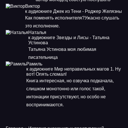
Виктор
к аудиокниге Джек из Тени - Роджер Желязны
Как поменять исполнителя?Ужасно слушать
это исполнение.
Наталья
к аудиокниге Звезды и Лисы - Татьяна
Устинова
Татьяна Устинова моя любимая
писательница
Рамиль
к аудиокниге Мир неправильных магов 1. Ну
вот! Опять сломал!
Книга интересная, но озвучка подкачала,
слишком монотонно или голос такой,
интонации присутствуют, но особо не
воспринимаются.