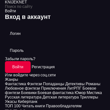
KNIJEK
NET
Войти
Вход в аккаунт
Логин
Пароль
Забыли пароль?
Войти
Регистрация
Или войдите через соц.сети
Жанры
Фантастика
Фэнтези
Попаданцы
Детективы
Романы
Любовное фэнтези
Приключения
ЛитРПГ
Боевое
фэнтези
Боевики
Боевая фантастика
Юмор
Мистика
Русская литература
Детская литература
Триллеры
Ужасы
Киберпанк
ТОП 100
Читать книги
Правообладателям