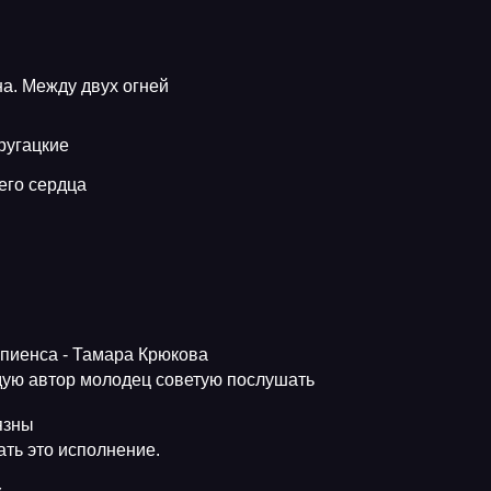
а. Между двух огней
ругацкие
его сердца
апиенса - Тамара Крюкова
ую автор молодец советую послушать
язны
ть это исполнение.