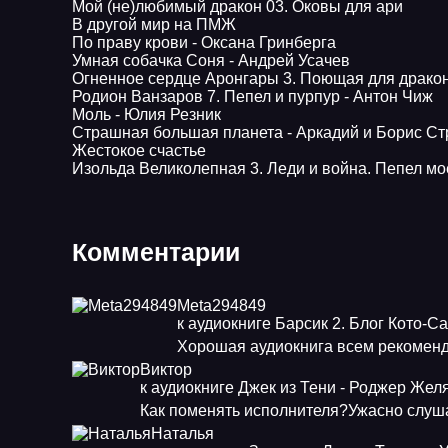
Мой (не)любимый дракон 03. Оковы для ари
В другой мир на ПМЖ
По праву крови - Оксана Гринберга
Умная собачка Соня - Андрей Усачев
Огненное сердце Аронгары 3. Поющая для дракон
Родион Ванзаров 7. Пепел и пурпур - Антон Чиж
Моль - Юлия Резник
Страшная большая планета - Аркадий и Борис Ст
Жестокое счастье
Изольда Великолепная 3. Леди и война. Пепел мо
Комментарии
Meta294849
к аудиокниге Барсик 2. Блог Кото-С
Хорошая аудиокнига всем рекоменд
Виктор
к аудиокниге Джек из Тени - Роджер Жел
Как поменять исполнителя?Ужасно слуша
Наталья