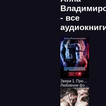
Владимир
- все
аудиокниг
Звери 1. Проданная зверю - Анна Владимирова
Любовное фэнтези
,
Эрот