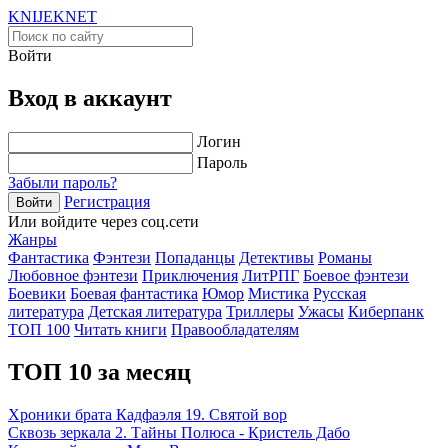
KNIJEK
NET
Войти
Вход в аккаунт
Логин
Пароль
Забыли пароль?
Регистрация
Войти
Или войдите через соц.сети
Жанры
Фантастика
Фэнтези
Попаданцы
Детективы
Романы
Любовное фэнтези
Приключения
ЛитРПГ
Боевое фэнтези
Боевики
Боевая фантастика
Юмор
Мистика
Русская
литература
Детская литература
Триллеры
Ужасы
Киберпанк
ТОП 100
Читать книги
Правообладателям
ТОП 10 за месяц
Хроники брата Кадфаэля 19. Святой вор
Сквозь зеркала 2. Тайны Полюса - Кристель Дабо