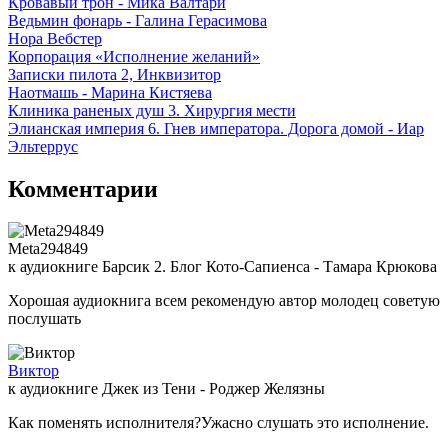
Кровавый трон - Мика Валтари
Ведьмин фонарь - Галина Герасимова
Нора Вебстер
Корпорация «Исполнение желаний»
Записки пилота 2, Инквизитор
Наотмашь - Марина Кистяева
Клиника раненых душ 3. Хирургия мести
Элианская империя 6. Гнев императора. Дорога домой - Иар
Эльтеррус
Комментарии
Meta294849
к аудиокниге Барсик 2. Блог Кото-Сапиенса - Тамара Крюкова
Хорошая аудиокнига всем рекомендую автор молодец советую
послушать
Виктор
к аудиокниге Джек из Тени - Роджер Желязны
Как поменять исполнителя?Ужасно слушать это исполнение.