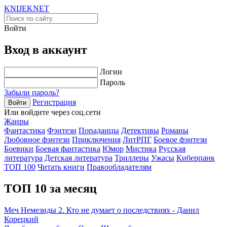
KNIJEK
NET
Войти
Вход в аккаунт
Логин
Пароль
Забыли пароль?
Регистрация
Войти
Или войдите через соц.сети
Жанры
Фантастика
Фэнтези
Попаданцы
Детективы
Романы
Любовное фэнтези
Приключения
ЛитРПГ
Боевое фэнтези
Боевики
Боевая фантастика
Юмор
Мистика
Русская
литература
Детская литература
Триллеры
Ужасы
Киберпанк
ТОП 100
Читать книги
Правообладателям
ТОП 10 за месяц
Меч Немезиды 2. Кто не думает о последствиях - Данил
Корецкий