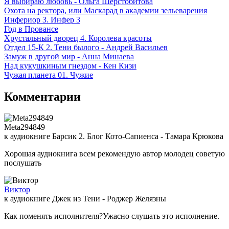
Я выбираю любовь - Ольга Шерстобитова
Охота на ректора, или Маскарад в академии зельеварения
Инфериор 3. Инфер 3
Год в Провансе
Хрустальный дворец 4. Королева красоты
Отдел 15-К 2. Тени былого - Андрей Васильев
Замуж в другой мир - Анна Минаева
Над кукушкиным гнездом - Кен Кизи
Чужая планета 01. Чужие
Комментарии
Meta294849
к аудиокниге Барсик 2. Блог Кото-Сапиенса - Тамара Крюкова
Хорошая аудиокнига всем рекомендую автор молодец советую
послушать
Виктор
к аудиокниге Джек из Тени - Роджер Желязны
Как поменять исполнителя?Ужасно слушать это исполнение.