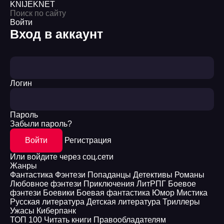
KNIJEK
NET
Войти
Вход в аккаунт
Логин
Пароль
Забыли пароль?
Войти
Регистрация
Или войдите через соц.сети
Жанры
Фантастика
Фэнтези
Попаданцы
Детективы
Романы
Любовное фэнтези
Приключения
ЛитРПГ
Боевое
фэнтези
Боевики
Боевая фантастика
Юмор
Мистика
Русская литература
Детская литература
Триллеры
Ужасы
Киберпанк
ТОП 100
Читать книги
Правообладателям