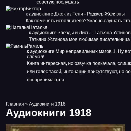
советую послушать
Виктор
к аудиокниге Джек из Тени - Роджер Желязны
Как поменять исполнителя?Ужасно слушать это
Наталья
к аудиокниге Звезды и Лисы - Татьяна Устино
Татьяна Устинова моя любимая писательница
Рамиль
к аудиокниге Мир неправильных магов 1. Ну во
сломал!
Книга интересная, но озвучка подкачала, слиш
или голос такой, интонации присутствуют, но о
воспринимаются.
Главная
» Аудиокниги 1918
Аудиокниги 1918