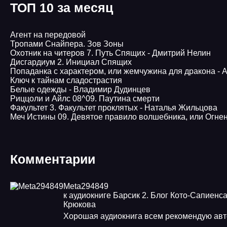
ТОП 10 за месяц
Агент на передовой
Тропами Снайпера. Зов Зоны
Охотник на читеров 7. Путь Спящих - Дмитрий Нелин
Дисгардиум 2. Инициал Спящих
Попаданка с характером, или жемчужина для дракона -
Ключ к тайнам сладострастия
Белые одежды - Владимир Дудинцев
Pиццоли и Айлс 08^09. Паутина смерти
Факультет 3. Факультет проклятых - Наталья Жильцова
Меч Истины 09. Девятое правило волшебника, или Огне
Комментарии
Meta294849
к аудиокниге Барсик 2. Блог Кото-Сапиенса
Крюкова
Хорошая аудиокнига всем рекомендую ав