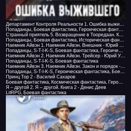
Департамент Контроля Реальности 1. Ошибка выжившего - Вадим Скумбриев
Попаданцы
,
Боевая фантастика
,
Героическая фантастика
Странный приятель 5. Возвращение в Тооредаан. Книга 2 - Егор Чекрыгин
Попаданцы
,
Боевая фантастика
,
Историческая фантастика
Наемник Айвэн 1. Наемник Айвэн. Внешник - Юрий Уленгов
Попаданцы
,
S-T-I-K-S
,
Боевая фантастика
,
Героическая фантастика
Наемник Айвэн 2. Наемник Айвэн. Трейсер - Юрий Уленгов
Попаданцы
,
S-T-I-K-S
,
Боевая фантастика
Наемник Айвэн 3. Наемник Айвэн. Закон и порядок - Юрий Уленгов Наиль Выборнов
Попаданцы
,
S-T-I-K-S
,
Героическая фантастика
,
Боевая фантастика
Принц Тор 2 - Василий Сахаров
Боевая фантастика
,
Космическая фантастика
,
Героическая фантастика
Я – другой 2. Я – другой. Книга 2 - Денис Деев
LitRPG
,
Боевая фантастика