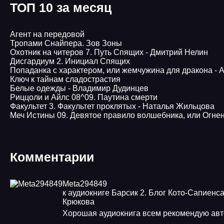
ТОП 10 за месяц
Агент на передовой
Тропами Снайпера. Зов Зоны
Охотник на читеров 7. Путь Спящих - Дмитрий Нелин
Дисгардиум 2. Инициал Спящих
Попаданка с характером, или жемчужина для дракона -
Ключ к тайнам сладострастия
Белые одежды - Владимир Дудинцев
Pиццоли и Айлс 08^09. Паутина смерти
Факультет 3. Факультет проклятых - Наталья Жильцова
Меч Истины 09. Девятое правило волшебника, или Огне
Комментарии
Meta294849
к аудиокниге Барсик 2. Блог Кото-Сапиенса
Крюкова
Хорошая аудиокнига всем рекомендую ав