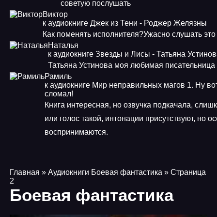
советую послушать
Виктор
к аудиокниге Джек из Тени - Роджер Желязны
Как поменять исполнителя?Ужасно слушать это
Наталья
к аудиокниге Звезды и Лисы - Татьяна Устино
Татьяна Устинова моя любимая писательница
Рамиль
к аудиокниге Мир неправильных магов 1. Ну во
сломал!
Книга интересная, но озвучка подкачала, слиш
или голос такой, интонации присутствуют, но о
воспринимаются.
Главная
» Аудиокниги Боевая фантастика » Страница
2
Боевая фантастика