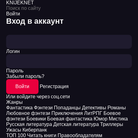
KNIJEK
NET
Войти
Вход в аккаунт
Логин
Пароль
Забыли пароль?
Войти
Регистрация
Или войдите через соц.сети
Жанры
Фантастика
Фэнтези
Попаданцы
Детективы
Романы
Любовное фэнтези
Приключения
ЛитРПГ
Боевое
фэнтези
Боевики
Боевая фантастика
Юмор
Мистика
Русская литература
Детская литература
Триллеры
Ужасы
Киберпанк
ТОП 100
Читать книги
Правообладателям