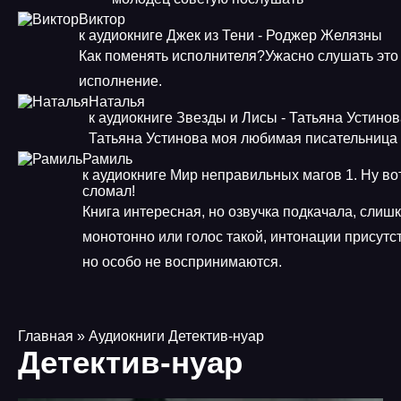
Виктор
к аудиокниге Джек из Тени - Роджер Желязны
Как поменять исполнителя?Ужасно слушать это
исполнение.
Наталья
к аудиокниге Звезды и Лисы - Татьяна Устино
Татьяна Устинова моя любимая писательница
Рамиль
к аудиокниге Мир неправильных магов 1. Ну во
сломал!
Книга интересная, но озвучка подкачала, слиш
монотонно или голос такой, интонации присутс
но особо не воспринимаются.
Главная
» Аудиокниги Детектив-нуар
Детектив-нуар