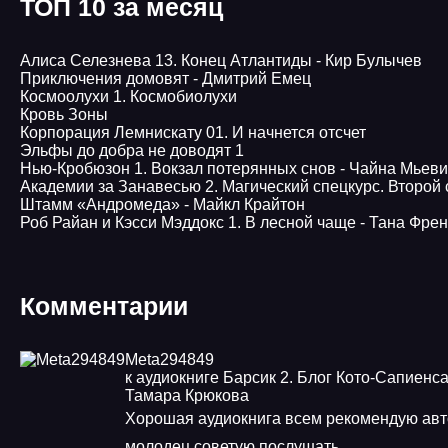
ТОП 10 за месяц
Алиса Селезнева 13. Конец Атлантиды - Кир Булычев
Приключения домовят - Дмитрий Емец
Космоолухи 1. Космобиолухи
Кровь Зоны
Корпорация Лемнискату 01. И начнется отсчет
Эльфы до добра не доводят 1
Нью-Кробюзон 1. Вокзал потерянных снов - Чайна Мьев
Академии за Занавесью 2. Магический спецкурс. Второй
Штамм «Андромеда» - Майкл Крайтон
Роб Райан и Кэсси Мэддокс 1. В лесной чаще - Тана Фре
Комментарии
Meta294849
к аудиокниге Барсик 2. Блог Кото-Сапиенса
Тамара Крюкова
Хорошая аудиокнига всем рекомендую авт
молодец советую послушать