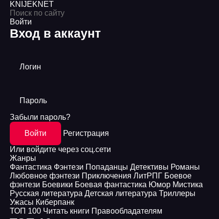
KNIJEK
NET
Войти
Вход в аккаунт
Логин
Пароль
Забыли пароль?
Войти
Регистрация
Или войдите через соц.сети
Жанры
Фантастика
Фэнтези
Попаданцы
Детективы
Романы
Любовное фэнтези
Приключения
ЛитРПГ
Боевое
фэнтези
Боевики
Боевая фантастика
Юмор
Мистика
Русская литература
Детская литература
Триллеры
Ужасы
Киберпанк
ТОП 100
Читать книги
Правообладателям