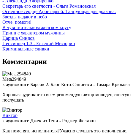
- Александр Алефиренко
Секретарь его светлости - Ольга Романовская
Огненное сердце Аронгары 6. Танцующая для дракона.
Звезды падают в небо
Отче, помоги!
В чувствительном женском кругу
Принц с характером мужчины
Царица Синдов
Пенсионер 1-3 - Евгений Мисюрин
Криминальные сливки
Комментарии
Meta294849
к аудиокниге Барсик 2. Блог Кото-Сапиенса - Тамара Крюкова
Хорошая аудиокнига всем рекомендую автор молодец советую
послушать
Виктор
к аудиокниге Джек из Тени - Роджер Желязны
Как поменять исполнителя?Ужасно слушать это исполнение.