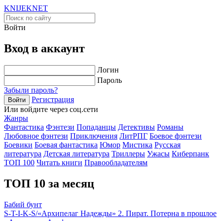
KNIJEK
NET
Войти
Вход в аккаунт
Логин
Пароль
Забыли пароль?
Регистрация
Войти
Или войдите через соц.сети
Жанры
Фантастика
Фэнтези
Попаданцы
Детективы
Романы
Любовное фэнтези
Приключения
ЛитРПГ
Боевое фэнтези
Боевики
Боевая фантастика
Юмор
Мистика
Русская
литература
Детская литература
Триллеры
Ужасы
Киберпанк
ТОП 100
Читать книги
Правообладателям
ТОП 10 за месяц
Бабий бунт
S-T-I-K-S/«Архипелаг Надежды» 2. Пират. Потерна в прошлое