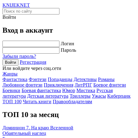
KNIJEK
NET
Войти
Вход в аккаунт
Логин
Пароль
Забыли пароль?
Регистрация
Войти
Или войдите через соц.сети
Жанры
Фантастика
Фэнтези
Попаданцы
Детективы
Романы
Любовное фэнтези
Приключения
ЛитРПГ
Боевое фэнтези
Боевики
Боевая фантастика
Юмор
Мистика
Русская
литература
Детская литература
Триллеры
Ужасы
Киберпанк
ТОП 100
Читать книги
Правообладателям
ТОП 10 за месяц
Доминион 7. На краю Вселенной
Обаятельный наглец