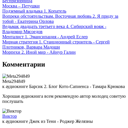
Беспризорница
Москва – Петушки
Подземный владыка 1. Копатель
Вопреки обстоятельствам. Восточная любовь 2. Я приду за
тобой - Екатерина Орлова
Ведьмак двадцать третьего века 4. Сибирский вояж -
Владимир Мясоедов
Менталист 1. Эмансипация - Андрей Еслер
Мирная стратегия 1. Станционный строитель - Сергей
Плотников, Варвара Мадоши
Морпехи 2. Иной мир - Айнур Галин
Комментарии
Meta294849
к аудиокниге Барсик 2. Блог Кото-Сапиенса - Тамара Крюкова
Хорошая аудиокнига всем рекомендую автор молодец советую
послушать
Виктор
к аудиокниге Джек из Тени - Роджер Желязны