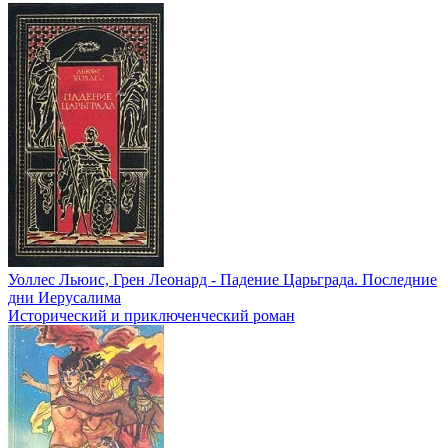
Уоллес Льюис, Грен Леонард - Падение Царьграда. Последние
дни Иерусалима
Исторический и приключенческий роман