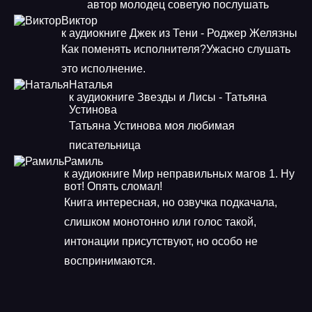
автор молодец советую послушать
Виктор
к аудиокниге Джек из Тени - Роджер Желязны
Как поменять исполнителя?Ужасно слушать
это исполнение.
Наталья
к аудиокниге Звезды и Лисы - Татьяна
Устинова
Татьяна Устинова моя любимая
писательница
Рамиль
к аудиокниге Мир неправильных магов 1. Ну
вот! Опять сломал!
Книга интересная, но озвучка подкачала,
слишком монотонно или голос такой,
интонации присутствуют, но особо не
воспринимаются.