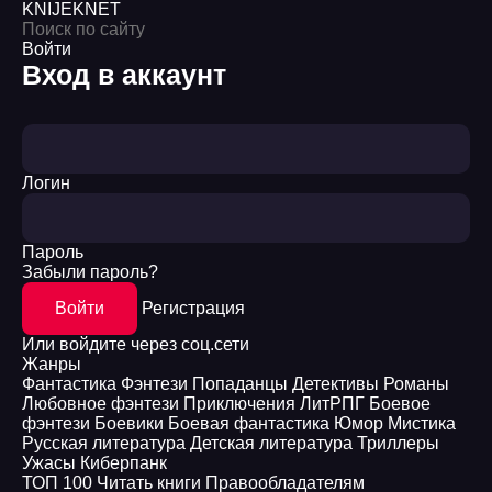
KNIJEK
NET
Войти
Вход в аккаунт
Логин
Пароль
Забыли пароль?
Войти
Регистрация
Или войдите через соц.сети
Жанры
Фантастика
Фэнтези
Попаданцы
Детективы
Романы
Любовное фэнтези
Приключения
ЛитРПГ
Боевое
фэнтези
Боевики
Боевая фантастика
Юмор
Мистика
Русская литература
Детская литература
Триллеры
Ужасы
Киберпанк
ТОП 100
Читать книги
Правообладателям