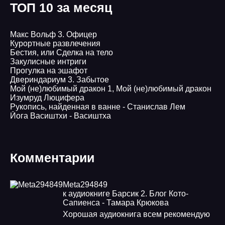
ТОП 10 за месяц
Макс Вольф 3. Офицер
Курортные развлечения
Бестия, или Сделка на тело
Закулисные интриги
Прогулка на эшафот
Двериндариум 3. Забытое
Мой (не)любимый дракон 1, Мой (не)любимый дракон
Изумруд Люцифера
Рукопись, найденная в ванне - Станислав Лем
Йога Васиштхи - Васиштха
Комментарии
Meta294849
к аудиокниге Барсик 2. Блог Кото-
Сапиенса - Тамара Крюкова
Хорошая аудиокнига всем рекомендую