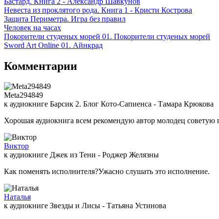
Бастард. Книга 2 - Александр Шавкунов
Невеста из проклятого рода. Книга 1 - Кристи Кострова
Защита Периметра. Игра без правил
Человек на часах
Покорители студеных морей 01. Покорители студеных морей
Sword Art Online 01. Айнкрад
Комментарии
Meta294849
к аудиокниге Барсик 2. Блог Кото-Сапиенса - Тамара Крюкова
Хорошая аудиокнига всем рекомендую автор молодец советую 
Виктор
к аудиокниге Джек из Тени - Роджер Желязны
Как поменять исполнителя?Ужасно слушать это исполнение.
Наталья
к аудиокниге Звезды и Лисы - Татьяна Устинова