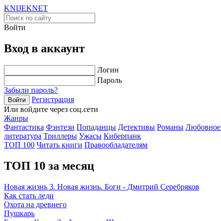
KNIJEK
NET
Войти
Вход в аккаунт
Логин
Пароль
Забыли пароль?
Регистрация
Войти
Или войдите через соц.сети
Жанры
Фантастика
Фэнтези
Попаданцы
Детективы
Романы
Любовное
литература
Триллеры
Ужасы
Киберпанк
ТОП 100
Читать книги
Правообладателям
ТОП 10 за месяц
Новая жизнь 3. Новая жизнь. Боги - Дмитрий Серебряков
Как стать леди
Охота на древнего
Пушкарь