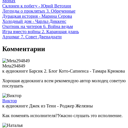
Монах
Склонен к побегу - Юрий Ветохин
Легенды о проклятых 3. Обреченные
Дурацкая история - Марина Серова
Холодный дом - Чарльз Диккенс
Охотник на читеров 6. Война ведьм
Игра вместо войны 2. Карающая длань
Архимаг 7. Совет Двенадцати
Комментарии
Meta294849
к аудиокниге Барсик 2. Блог Кото-Сапиенса - Тамара Крюкова
Хорошая аудиокнига всем рекомендую автор молодец советую
послушать
Виктор
к аудиокниге Джек из Тени - Роджер Желязны
Как поменять исполнителя?Ужасно слушать это исполнение.