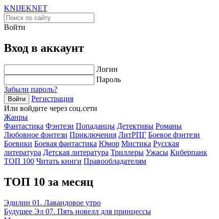
KNIJEK
NET
Войти
Вход в аккаунт
Логин
Пароль
Забыли пароль?
Регистрация
Войти
Или войдите через соц.сети
Жанры
Фантастика
Фэнтези
Попаданцы
Детективы
Романы
Любовное фэнтези
Приключения
ЛитРПГ
Боевое фэнтези
Боевики
Боевая фантастика
Юмор
Мистика
Русская
литература
Детская литература
Триллеры
Ужасы
Киберпанк
ТОП 100
Читать книги
Правообладателям
ТОП 10 за месяц
Эдилин 01. Лавандовое утро
Будущее Эл 07. Пять новелл для принцессы