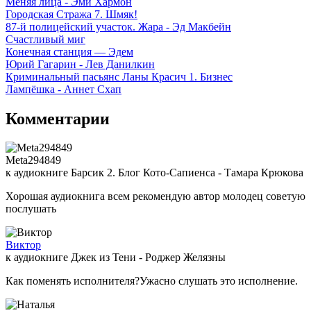
Меняя лица - Эми Хармон
Городская Стража 7. Шмяк!
87-й полицейский участок. Жара - Эд Макбейн
Счастливый миг
Конечная станция — Эдем
Юрий Гагарин - Лев Данилкин
Криминальный пасьянс Ланы Красич 1. Бизнес
Лампёшка - Аннет Схап
Комментарии
Meta294849
к аудиокниге Барсик 2. Блог Кото-Сапиенса - Тамара Крюкова
Хорошая аудиокнига всем рекомендую автор молодец советую
послушать
Виктор
к аудиокниге Джек из Тени - Роджер Желязны
Как поменять исполнителя?Ужасно слушать это исполнение.