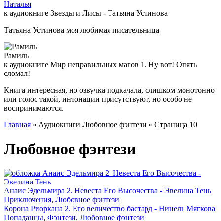
Наталья
к аудиокниге Звезды и Лисы - Татьяна Устинова
Татьяна Устинова моя любимая писательница
Рамиль
к аудиокниге Мир неправильных магов 1. Ну вот! Опять
сломал!
Книга интересная, но озвучка подкачала, слишком монотонно
или голос такой, интонации присутствуют, но особо не
воспринимаются.
Главная
» Аудиокниги Любовное фэнтези » Страница 10
Любовное фэнтези
Анаис Эдельмира 2. Невеста Его Высочества - Эвелина Тень
Приключения
,
Любовное фэнтези
Корона Риоркана 2. Его величество бастард - Нинель Мягкова
Попаданцы
,
Фэнтези
,
Любовное фэнтези