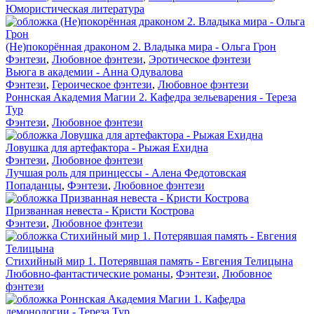
Юмористическая литература
(Не)покорённая драконом 2. Владыка мира - Ольга Грон
Фэнтези
,
Любовное фэнтези
,
Эротическое фэнтези
Вьюга в академии - Анна Одувалова
Фэнтези
,
Героическое фэнтези
,
Любовное фэнтези
Роннская Академия Магии 2. Кафедра зельеварения - Тереза
Тур
Фэнтези
,
Любовное фэнтези
Ловушка для артефактора - Рыжая Ехидна
Фэнтези
,
Любовное фэнтези
Лучшая роль для принцессы - Алена Федотовская
Попаданцы
,
Фэнтези
,
Любовное фэнтези
Призванная невеста - Кристи Кострова
Фэнтези
,
Любовное фэнтези
Стихийный мир 1. Потерявшая память - Евгения Телицына
Любовно-фантастические романы
,
Фэнтези
,
Любовное
фэнтези