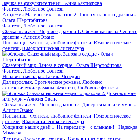
Заучка на факультете теней - Анна Бахтиярова
Фэнтези
,
Любовное фэнтези
Академия Магических Талантов 2. Тайна янтарного дракона -
Ольга Шерстобитова
Фэнтези
,
Любовное фэнтези
Сбежавшая жена Чёрного дракона 1. Сбежавшая жена Чёрного
дракона - Алисия Эванс
Попаданцы
,
Фэнтези
,
Любовное фэнтези
,
Юмористическое
фэнтези
,
Юмористическая литература
Сказочный мир. Заноза в сердце - Ольга Шерстобитова
Фэнтези
,
Любовное фэнтези
Ненавистная пара - Галина Чередий
Для взрослых
,
Эротические романы
,
Любовно-
фантастические романы
,
Фэнтези
,
Любовное фэнтези
Сбежавшая жена Чёрного дракона 2. Доверься мне или умри -
Алисия Эванс
Попаданцы
,
Фэнтези
,
Любовное фэнтези
,
Юмористическое
фэнтези
,
Юмористическая литература
Хищники наших дней 1. На пересдачу – с клыками! - Надежда
Мамаева
Фэнтези
,
Любовное фэнтези
,
Юмористическое фэнтези
,