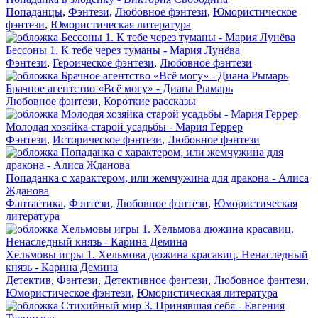
Попаданцы
,
Фэнтези
,
Любовное фэнтези
,
Юмористическое
фэнтези
,
Юмористическая литература
Бессоны 1. К тебе через туманы - Мария Лунёва
Фэнтези
,
Героическое фэнтези
,
Любовное фэнтези
Брачное агентство «Всё могу» - Диана Рымарь
Любовное фэнтези
,
Короткие рассказы
Молодая хозяйка старой усадьбы - Мария Геррер
Фэнтези
,
Историческое фэнтези
,
Любовное фэнтези
Попаданка с характером, или жемчужина для дракона - Алиса
Жданова
Фантастика
,
Фэнтези
,
Любовное фэнтези
,
Юмористическая
литература
Хельмовы игры 1. Хельмова дюжина красавиц. Ненаследный
князь - Карина Демина
Детектив
,
Фэнтези
,
Детективное фэнтези
,
Любовное фэнтези
,
Юмористическое фэнтези
,
Юмористическая литература