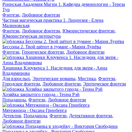
Роннская Академия Магии 1. Кафедра демонологии - Тереза
Тур
Фэнтези
,
Любовное фэнтези
Частная магическая практика 1. Лицензия - Елена
Малиновская
Фэнтези
,
Любовное фэнтези
,
Юмористическое фэнтези
,
Юмористическая литература
Бессоны 2. Твой шёпот в тумане - Мария Лунёва
Фэнтези
,
Героическое фэнтези
,
Любовное фэнтези
Хищники Клоувенса 1. Наследник для зверя - Анна
Владимирова
Для взрослых
,
Эротические романы
,
Мистика
,
Фэнтези
,
Городское фэнтези
,
Любовное фэнтези
,
Эротическое фэнтези
Хозяйка закрытого города - Теона Рэй
Попаданцы
,
Фэнтези
,
Любовное фэнтези
Мятежница - Оксана Гринберга
Детектив
,
Попаданцы
,
Фэнтези
,
Детективное фэнтези
,
Любовное фэнтези
Попаданка в злодейку - Виктория Свободина