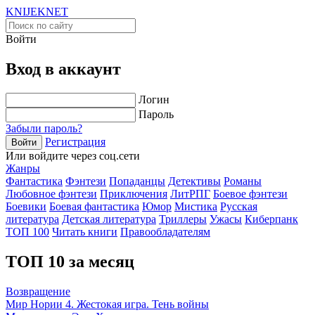
KNIJEK
NET
Войти
Вход в аккаунт
Логин
Пароль
Забыли пароль?
Регистрация
Войти
Или войдите через соц.сети
Жанры
Фантастика
Фэнтези
Попаданцы
Детективы
Романы
Любовное фэнтези
Приключения
ЛитРПГ
Боевое фэнтези
Боевики
Боевая фантастика
Юмор
Мистика
Русская
литература
Детская литература
Триллеры
Ужасы
Киберпанк
ТОП 100
Читать книги
Правообладателям
ТОП 10 за месяц
Возвращение
Мир Нории 4. Жестокая игра. Тень войны