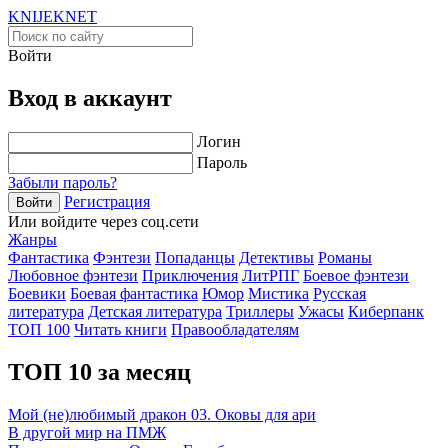
KNIJEK
NET
Войти
Вход в аккаунт
Логин
Пароль
Забыли пароль?
Регистрация
Войти
Или войдите через соц.сети
Жанры
Фантастика
Фэнтези
Попаданцы
Детективы
Романы
Любовное фэнтези
Приключения
ЛитРПГ
Боевое фэнтези
Боевики
Боевая фантастика
Юмор
Мистика
Русская
литература
Детская литература
Триллеры
Ужасы
Киберпанк
ТОП 100
Читать книги
Правообладателям
ТОП 10 за месяц
Мой (не)любимый дракон 03. Оковы для ари
В другой мир на ПМЖ