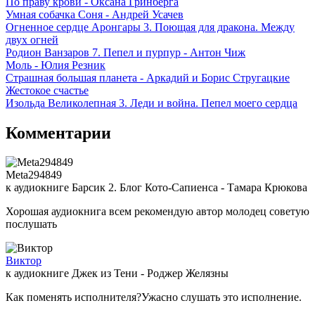
По праву крови - Оксана Гринберга
Умная собачка Соня - Андрей Усачев
Огненное сердце Аронгары 3. Поющая для дракона. Между
двух огней
Родион Ванзаров 7. Пепел и пурпур - Антон Чиж
Моль - Юлия Резник
Страшная большая планета - Аркадий и Борис Стругацкие
Жестокое счастье
Изольда Великолепная 3. Леди и война. Пепел моего сердца
Комментарии
Meta294849
к аудиокниге Барсик 2. Блог Кото-Сапиенса - Тамара Крюкова
Хорошая аудиокнига всем рекомендую автор молодец советую
послушать
Виктор
к аудиокниге Джек из Тени - Роджер Желязны
Как поменять исполнителя?Ужасно слушать это исполнение.