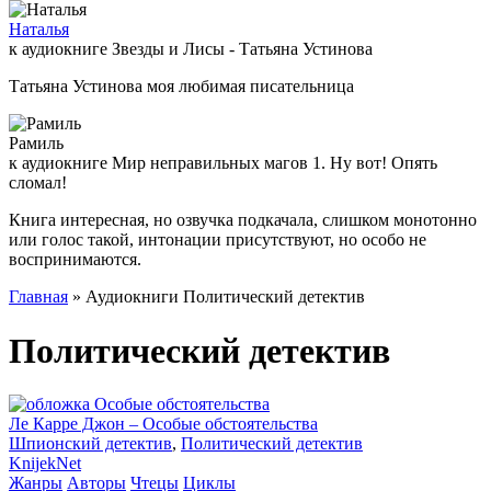
Наталья
к аудиокниге Звезды и Лисы - Татьяна Устинова
Татьяна Устинова моя любимая писательница
Рамиль
к аудиокниге Мир неправильных магов 1. Ну вот! Опять
сломал!
Книга интересная, но озвучка подкачала, слишком монотонно
или голос такой, интонации присутствуют, но особо не
воспринимаются.
Главная
» Аудиокниги Политический детектив
Политический детектив
Ле Карре Джон – Особые обстоятельства
Шпионский детектив
,
Политический детектив
Knijek
Net
Жанры
Авторы
Чтецы
Циклы