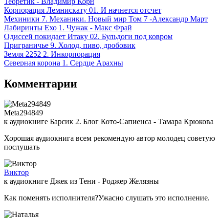
Теоретик - Владимир Корн
Корпорация Лемнискату 01. И начнется отсчет
Мехиники 7. Механики. Новый мир Том 7 -Александр Март
Лабиринты Ехо 1. Чужак - Макс Фрай
Одиссей покидает Итаку 02. Бульдоги под ковром
Приграничье 9. Холод, пиво, дробовик
Земля 2252 2. Инкорпорация
Северная корона 1. Сердце Арахны
Комментарии
Meta294849
к аудиокниге Барсик 2. Блог Кото-Сапиенса - Тамара Крюкова
Хорошая аудиокнига всем рекомендую автор молодец советую
послушать
Виктор
к аудиокниге Джек из Тени - Роджер Желязны
Как поменять исполнителя?Ужасно слушать это исполнение.