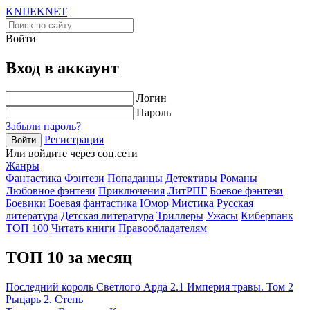
KNIJEK
NET
Войти
Вход в аккаунт
Логин
Пароль
Забыли пароль?
Регистрация
Войти
Или войдите через соц.сети
Жанры
Фантастика
Фэнтези
Попаданцы
Детективы
Романы
Любовное фэнтези
Приключения
ЛитРПГ
Боевое фэнтези
Боевики
Боевая фантастика
Юмор
Мистика
Русская
литература
Детская литература
Триллеры
Ужасы
Киберпанк
ТОП 100
Читать книги
Правообладателям
ТОП 10 за месяц
Последний король Светлого Арда 2.1 Империя травы. Том 2
Рыцарь 2. Степь