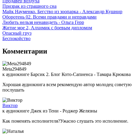
Продавец воздуха
Призрак из страшного сна
Майк Науменко. Бегство из зоопарка - Александр Кушнир
Оборотень 02. Всеми правдами и неправдами
Любить нельзя ненавидеть - Ольга Герр
Житие мое 2, Алхимик с боевым дипломом
Опасный груз
Беспокойство
Комментарии
Meta294849
к аудиокниге Барсик 2. Блог Кото-Сапиенса - Тамара Крюкова
Хорошая аудиокнига всем рекомендую автор молодец советую
послушать
Виктор
к аудиокниге Джек из Тени - Роджер Желязны
Как поменять исполнителя?Ужасно слушать это исполнение.