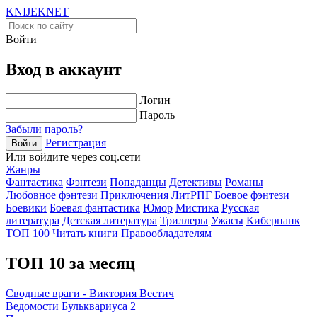
KNIJEK
NET
Войти
Вход в аккаунт
Логин
Пароль
Забыли пароль?
Регистрация
Войти
Или войдите через соц.сети
Жанры
Фантастика
Фэнтези
Попаданцы
Детективы
Романы
Любовное фэнтези
Приключения
ЛитРПГ
Боевое фэнтези
Боевики
Боевая фантастика
Юмор
Мистика
Русская
литература
Детская литература
Триллеры
Ужасы
Киберпанк
ТОП 100
Читать книги
Правообладателям
ТОП 10 за месяц
Сводные враги - Виктория Вестич
Ведомости Бульквариуса 2