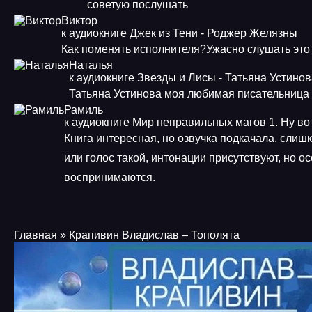
советую послушать
Виктор
к аудиокниге Джек из Тени - Роджер Желязны
Как поменять исполнителя?Ужасно слушать это
Наталья
к аудиокниге Звезды и Лисы - Татьяна Устино
Татьяна Устинова моя любимая писательница
Рамиль
к аудиокниге Мир неправильных магов 1. Ну во
Книга интересная, но озвучка подкачала, слиш
или голос такой, интонации присутствуют, но о
воспринимаются.
Главная
» Крапивин Владислав – Тополята