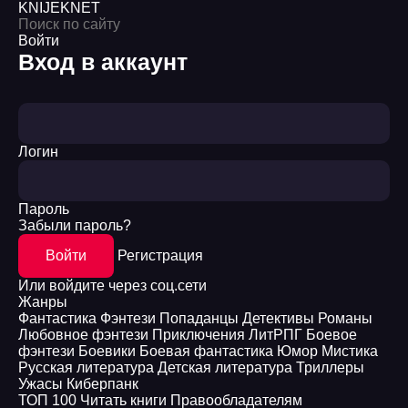
KNIJEK
NET
Войти
Вход в аккаунт
Логин
Пароль
Забыли пароль?
Войти
Регистрация
Или войдите через соц.сети
Жанры
Фантастика
Фэнтези
Попаданцы
Детективы
Романы
Любовное фэнтези
Приключения
ЛитРПГ
Боевое
фэнтези
Боевики
Боевая фантастика
Юмор
Мистика
Русская литература
Детская литература
Триллеры
Ужасы
Киберпанк
ТОП 100
Читать книги
Правообладателям