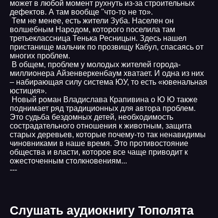
может в любой момент рухнуть из-за строительных
дефектов. А там вообще "что-то не то».
Тем не менее, есть жители Зуба. Населен он
волшебным Народом, которого поселила там
третьеклассница Тенька Ресницын. Здесь нашел
пристанище мальчик по прозвищу Кабул, спасаясь от
многих проблем.
В общем, проблем у молодых жителей города-
миллионера Айзенверкенбаум хватает. И одна из них
– набирающая силу система ЮУ, то есть «ювенальная
юстиция».
Новый роман Владислава Крапивина о Ю Ю также
поднимает ряд традиционных для автора проблем.
Это судьба бездомных детей, необходимость
сострадательного отношения к животным, защита
старых деревьев, которые почему-то так ненавидимы
чиновниками в наше время. Это противостояние
общества и власти, которое все чаще приводит к
ожесточенным столкновениям...
---
Слушать аудиокнигу Тополята