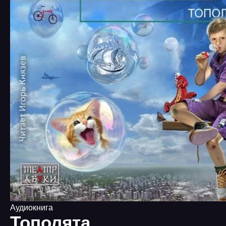
Аудиокнига
Тополята